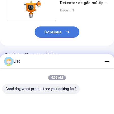
Detector de gás múltipla
fixa
Price： 1
Continue
Produtos Recomendados
Lisa
4:02 AM
Good day, what product are you looking for?
Zetron MIC100
Zetron MIC100 Fixed
Detector de gá
Industrial Online
Multi Gas Detector -
MIC500S 0-10
Multi Gas Detector |
Online Gas
Metano CH4 p