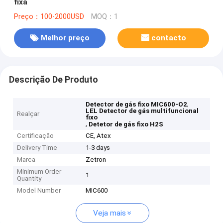
fixa
Preço：100-2000USD
MOQ：1
Melhor preço
contacto
Descrição De Produto
,
Detector de gás fixo MIC600-O2
LEL Detector de gás multifuncional
Realçar
fixo
,
Detetor de gás fixo H2S
Certificação
CE, Atex
Delivery Time
1-3 days
Marca
Zetron
Minimum Order
1
Quantity
Model Number
MIC600
Veja mais