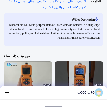
العلامات:
#
كاشف الميثان بالليزر 150 متر
#
كاشف الميثان المنزلي TDLAS
#
جهاز كشف الميثان بالليزر 500 جرام
Video Description:
Discover the L10 Multi-purpose Remote Laser Methane Detector, a cutting-edge
device for detecting methane leaks with high sensitivity and fast response. Ideal
for military, police, and industrial applications, this portable detector offers a 50m
range and intrinsic safety certification.
فيديوهات ذات صلة
01:05
01:29
Coco Cao
MS600
كاشف الغازات المتعددة المحمولة
MS600
MS600
June 29, 2023
November 09, 2023