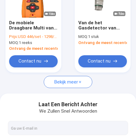
Fabrieksreis
Kwaliteitscontrole
De mobiele
Van de het
Draagbare Multi van
Gasdetector van
Contacteer ons
het het Methaangas
IP66 Zetron MIC300
Prijs:
USD 446/set - 1298/set
MOQ:
1 stuk
van de Gasdetector
de Enige Vaste
MOQ:
1 reeks
Ontvang de meest recente Prij
Monitor IP67 met de
Lekkage van de
Verzoek om een Citaat
Vrije
Koolmonoxideco
Ontvang de meest recente Prijs
Kaliberbepalingsdienst
Verre
Contact nu
Contact nu
Draagbare Multigasdetector
Bekijk meer
Draagbare Enige Gasdetector
Persoonlijke Gasdetector
Laat Een Bericht Achter
We Zullen Snel Antwoorden
vaste gasdetector
rookgasanalysator