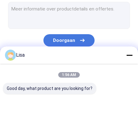
Uitlaatgasanalysator
Luchtkwaliteit Controleposten
Deeltjes in de lucht Teller
Doorgaan
De Detector van het lasermethaan
Lisa
Online Infrarode Syngas-Analysator
Onze Categorieën
De open Detector van het Weg Infrarode Gas
1:56 AM
Het Alarm van het huishoudengas
Good day, what product are you looking for?
Binnenluchtkwaliteitmonitors
Het Controlemechanisme van de gasopsporing
Draagbare
Draagbare Enige
Persoonlijke
De Toebehoren van de gasdetector
Multigasdetector
Gasdetector
Gasdetector