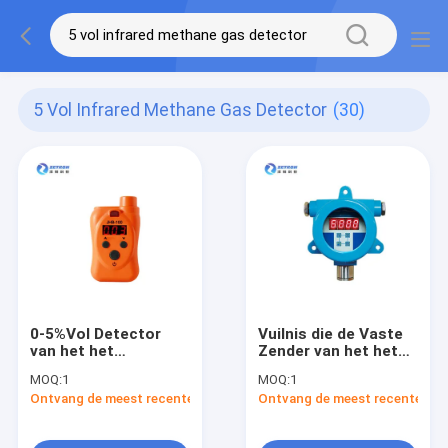
5 Vol Infrared Methane Gas Detector
(30)
0-5%Vol Detector
Vuilnis die de Vaste
van het het
Zender van het het
Methaangas van ch4
Methaangas van de
MOQ:
1
MOQ:
1
de Handbediende
Gasdetector
Ontvang de meest recente Prijs
Ontvang de meest recente Prij
Infrarode met
Infrarode vullen
LEIDENE Digitale
Buisvertoning