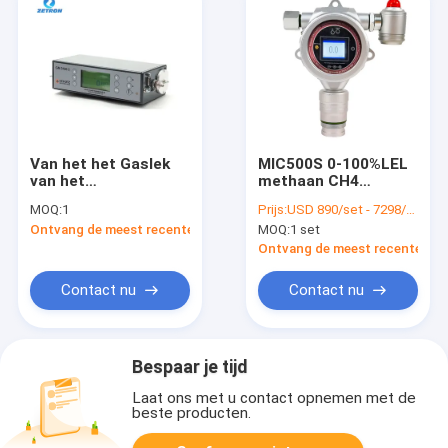
Van het het Gaslek
MIC500S 0-100%LEL
van het
methaan CH4
Zetrongm3100
gasdetector voor
MOQ:
1
Prijs:
USD 890/set - 7298/set
Methaan de Detector
LPG LNG aardgas
Ontvang de meest recente Prijs
MOQ:
1 set
Multifunctionele
Infrared
Ontvang de meest recente Prij
Contact nu
Contact nu
Bespaar je tijd
Laat ons met u contact opnemen met de
beste producten.