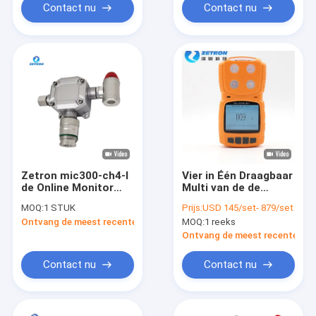
Contact nu
Contact nu
Zetron mic300-ch4-I
Vier in Één Draagbaar
de Online Monitor
Multi van de de
van het de Detector
Verbrandingssensor
MOQ:
1 STUK
Prijs:
USD 145/set- 879/set
Infrarode Enige Gas
van de Gasdetector
Ontvang de meest recente Prijs
MOQ:
1 reeks
van het Gasmethaan
Katalytisch Alarm
van Honeywell
Ontvang de meest recente Prij
Gelijkaardig
Contact nu
Contact nu