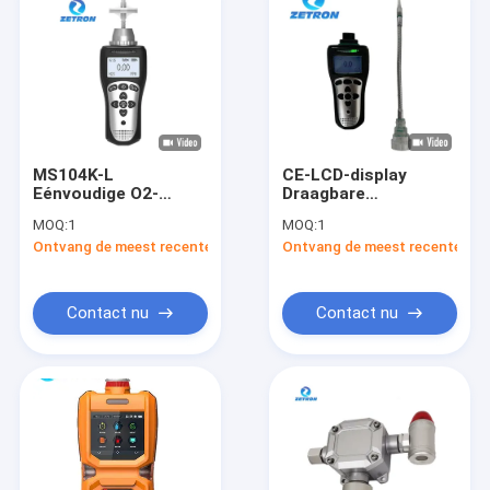
MS104K-L
CE-LCD-display
Eénvoudige O2-
Draagbare
concentratiezuurgasdetector
gasdetector Zetron
MOQ:
1
MOQ:
1
MS104K-L
Ontvang de meest recente Prijs
Ontvang de meest recente Prij
Contact nu
Contact nu
Huis
Producten
Ongeveer ons