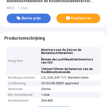
Binnenluchtkwaliteit de Koolmonoxidedetector
100mm*39mm
MOQ：1 stuk
Beste prijs
Contact nu
Productomschrijving
Monitors van de Zetron de
Binnenluchtkwaliteit
,
Binnen de Luchtkwaliteitmonitors
Hoog licht
van ISO
,
100mm*39mm de Detector van de
RookKoolmonoxide
Betalingscondities
L/C, D/A, D/P, T/T, Western Union
Certificering
CE ISO EN 50291 approved
Merknaam
Zetron
Min. bestelaantal
1 stuk
Modelnummer
Zkd-602