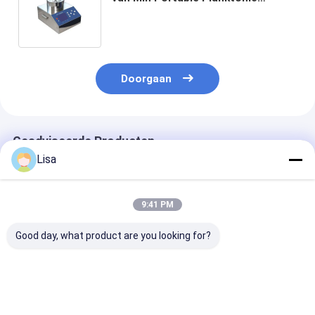
Bacteria Sampler 5000mA
biologische de
luchtmonstertrekker
Doorgaan
Geadviseerde Producten
Lisa
9:41 PM
Good day, what product are you looking for?
Zetron OPC-L3
Zetron Lpc-M online
R310 Online
Chemtrac
deeltjesteller
luchtdeeltjeste
Oliepartikelcontroleur
met 6
Stabiele prestaties
deeltjesforma