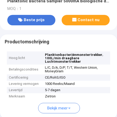
Planktonic Bacteria Sampler 5000mA biologische de
luchtmonstertrekker
MOQ：1
Beste prijs
Contact nu
Productomschrijving
,
Planktonbacteriënmonstertrekker
Hoog licht
100L/min draagbare
Luchtmonstertrekker
L/C, D/A, D/P, T/T, Western Union,
Betalingscondities
MoneyGram
Certificering
CE/RohS/ISO
Levering vermogen
1000 Reeks/Maand
Levertijd
5-7 dagen
Merknaam
Zetron
Bekijk meer