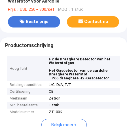
Waterstof voor Aardolie
Prijs：USD 250-- 300/set
MOQ：1 stuk
Beste prijs
Contact nu
Productomschrijving
H2 de Draagbare Detector van het
Waterstofgas
,
Hoog licht
Het Gasdetector van de aardolie
Draagbare Waterstof
,
IP65 draagbare H2-Gasdetector
Betalingscondities
L/C, D/A, T/T
Certificering
CE
Merknaam
Zetron
Min. bestelaantal
1 stuk
Modelnummer
ZT100K
Bekijk meer