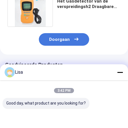
Het Gasdetector van de
verspreidingsh2 Draagbare
Waterstof voor Aardolie
Doorgaan
Geadviseerde Producten
Lisa
3:42 PM
Good day, what product are you looking for?
MS104K-M 4-in-1
Draagbare
Zetron MS500
Compacte Multi-
herlaadbare
Portable Dust