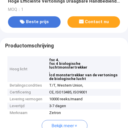
Hoge Efficiënte Vertonings Draagbare Handbediend
met 100L/min-stroomtarief acht kanalen
MOQ：1
Beste prijs
Contact nu
Productomschrijving
,
fsc 4
fsc 4 biologische
luchtmonstertrekker
Hoog licht
,
lcd monstertrekker van de vertonings
de biologische lucht
Betalingscondities
T/T, Western Union,
Certificering
CE, ISO13485, ISO9001
Levering vermogen
10000 reeks/maand
Levertijd
3-7 dagen
Merknaam
Zetron
Bekijk meer