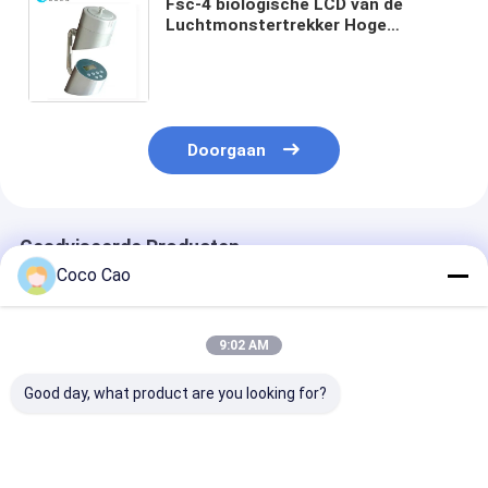
Fsc-4 biologische LCD van de
Luchtmonstertrekker Hoge
Efficiënte Vertonings Draagbare
Handbediend met 100L/min-
stroomtarief acht kanalen
Doorgaan
Geadviseerde Producten
Coco Cao
9:02 AM
Good day, what product are you looking for?
Zetron OPC-L3
Zetron Lpc-M online
R310 Online
Chemtrac
deeltjesteller
luchtdeeltjeste