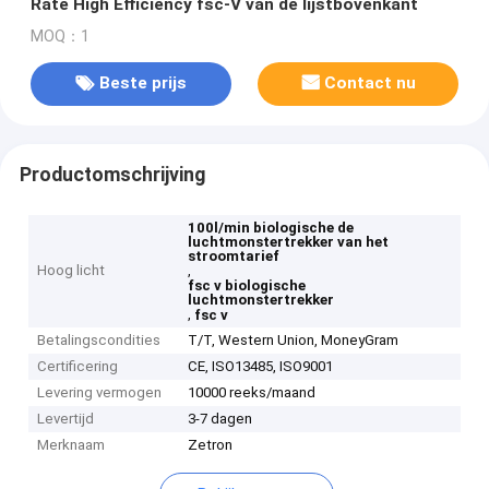
Rate High Efficiency fsc-V van de lijstbovenkant
MOQ：1
Beste prijs
Contact nu
Productomschrijving
100l/min biologische de
luchtmonstertrekker van het
stroomtarief
Hoog licht
,
fsc v biologische
luchtmonstertrekker
,
fsc v
Betalingscondities
T/T, Western Union, MoneyGram
Certificering
CE, ISO13485, ISO9001
Levering vermogen
10000 reeks/maand
Levertijd
3-7 dagen
Merknaam
Zetron