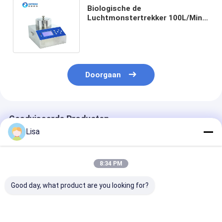
Biologische de
Luchtmonstertrekker 100L/Min
Flow Rate High Efficiency fsc-V
van de lijstbovenkant
Doorgaan
Geadviseerde Producten
Lisa
8:34 PM
Good day, what product are you looking for?
Zetron OPC-L3
Zetron Lpc-M online
R310 Online