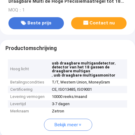
Draagbare Multi de Hoge Precisiemaatregel tot 18
Gassen
MOQ：1
Beste prijs
Contact nu
Productomschrijving
,
usb draagbare multigasdetector
detector van het 18 gassen de
Hoog licht
draagbare multigas
,
usb draagbare multigasmonitor
Betalingscondities
T/T, Western Union, MoneyGram
Certificering
CE, ISO13485, ISO9001
Levering vermogen
10000 reeks/maand
Levertijd
3-7 dagen
Merknaam
Zetron
Bekijk meer