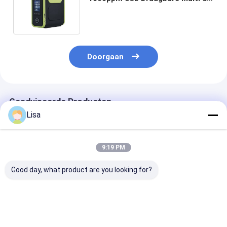
Hoge Precisiemaatregel tot 18
Gassen
Doorgaan
Geadviseerde Producten
Lisa
9:19 PM
Good day, what product are you looking for?
MS600 Persoonlijke
MS600 Multi-Gas
Zetron MS500
gasmonitor
Persoonlijke
explosiebeste
Detecteer CO2, LEL,
Veiligheidsdetector
draagbare
CO, O2, H2S met
– O₂, LEL, CO, CO₂,
gasdetector ¥