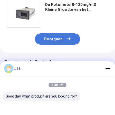
De Fotometer0-120mg/m3
Kleine Grootte van het
Zetronaërosol voor Biologische
veiligheidskabinet
Doorgaan
Geadviseerde Producten
Lisa
6:30 PM
Good day, what product are you looking for?
Zetron OPC-L3
Zetron Lpc-M online
R310 Online