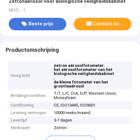
Zetronaërosol voor Biologische veiligheidskabinet
MOQ：1
Beste prijs
Contact nu
Productomschrijving
,
zetron aërosolfotometer
het aërosolfotometer van het
biologische veiligheidskabinet
Hoog licht
,
de kleine fotometer van het
grootteaërosol
T/T, L/C, D/A, D/P, Western Union,
Betalingscondities
MoneyGram
Certificering
CE, ISO13485, ISO9001
Levering vermogen
10000 reeks/maand
Levertijd
3-7 dagen
Merknaam
Zetron