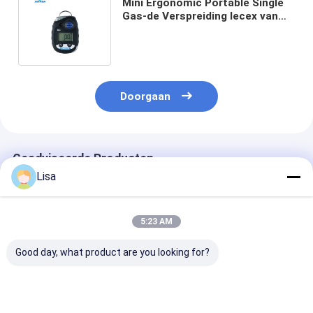
Mini Ergonomic Portable Single
Gas-de Verspreiding Iecex van
het Detector Schadelijke en
Giftige Gas
Doorgaan
Geadviseerde Producten
Lisa
5:23 AM
Good day, what product are you looking for?
MS104K-M 4-in-1
Draagbare
Zetron MS500
Compacte Multi-
herlaadbare
Portable Dust