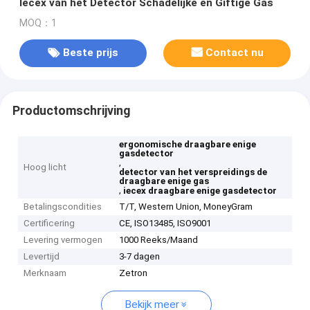
Iecex van het Detector Schadelijke en Giftige Gas
MOQ：1
Beste prijs
Contact nu
Productomschrijving
ergonomische draagbare enige
gasdetector
,
Hoog licht
detector van het verspreidings de
draagbare enige gas
,
iecex draagbare enige gasdetector
Betalingscondities
T/T, Western Union, MoneyGram
Certificering
CE, ISO13485, ISO9001
Levering vermogen
1000 Reeks/Maand
Levertijd
3-7 dagen
Merknaam
Zetron
Bekijk meer