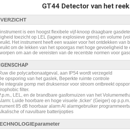
GT44 Detector van het ree
VERZICHT
 instrument is een hoogst flexibele vijf-knoop draagbare gasdet
ligheid toezicht op LEL (lagere explosieve grens) en volume 
ruikt. Het instrument heeft een waaier voor het ontdekken van
ruikt om de lekken van het spoorgas met hoge gevoeligheid te 
worpen om aan de vereisten van de recentste normen voor gaso
IGENSCHAP
Ruw die polycarbonaatgeval, aan IP54 wordt verzegeld
De opsporing van het gaslek, Beperkte ruimte controle
De integrale pomp met druksensor voor stroom ontbreekt opspo
rophobic filter.
P.p.m., LEL, en de brandbare gasfornuizen van het Volumemeth
Alarm: Luide hoorbare en hoge visuele ‚ticker‘ (Geiger) op p.p.
trument 85 dB hoorbaar alarm Al alarmgebruiker programmeer
Alkalische of navulbare batterijopties
ECHNOLOGIEparameter