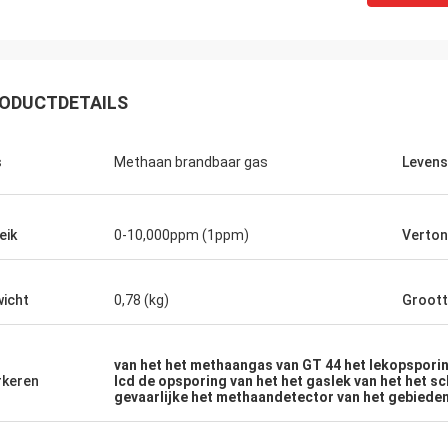
ODUCTDETAILS
s
Methaan brandbaar gas
Levens
eik
0-10,000ppm (1ppm)
Verton
icht
0,78 (kg)
Groot
van het het methaangas van GT 44 het lekopspori
keren
lcd de opsporing van het het gaslek van het het 
gevaarlijke het methaandetector van het gebiede