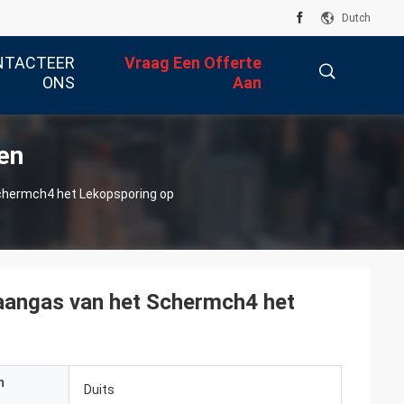
Dutch
NTACTEER
Vraag Een Offerte
ONS
Aan
en
描
chermch4 het Lekopsporing op
述
aangas van het Schermch4 het
n
Duits