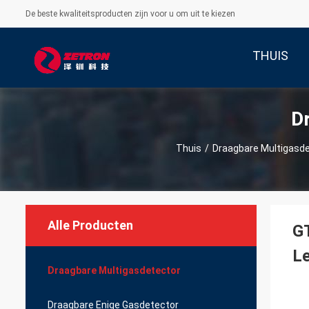
De beste kwaliteitsproducten zijn voor u om uit te kiezen
THUIS
D
Thuis
/
Draagbare Multigasd
Alle Producten
GT
Le
Draagbare Multigasdetector
Draagbare Enige Gasdetector