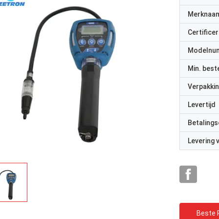
Merknaa
Certificer
Modelnu
Min. best
Verpakkin
Levertijd
Betalings
Levering
Beste P