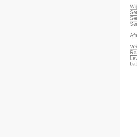
Wi
Se
Se
Se
Af
Ver
Rea
Le
bat