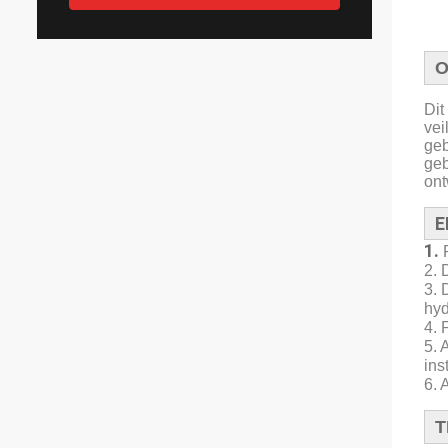
O
Dit
vei
geb
geb
ont
E
1.
2.
3. 
hyd
4. 
5. 
ins
6. 
T