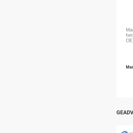
Mar
het
OE
Mar
GEADV