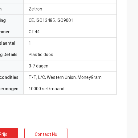
m
Zetron
ing
CE, ISO13485, ISO9001
mmer
GT44
elaantal
1
g Details
Plastic doos
3-7 dagen
condities
T/T, L/C, Western Union, MoneyGram
 vermogen
10000 set/maand
rijs
Contact Nu