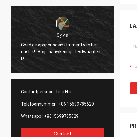
LA
Dora
Hello, gebruikte ik reeds het materiaal in
een installatie van de
:
aluminiumuitsmelting in Mexico en ik werd
verrast door de functie van de
laserapparaat van uw bedrijf.
Contactpersoon :
Lisa Niu
Telefoonnummer :
+86 15699785629
Whatsapp :
+8615699785629
PR
Contact