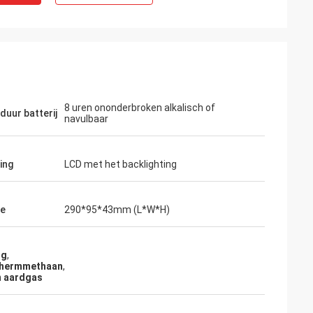
8 uren ononderbroken alkalisch of
duur batterij
navulbaar
ing
LCD met het backlighting
te
290*95*43mm (L*W*H)
ng
,
schermmethaan
,
n aardgas