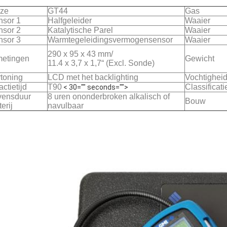
jze
GT44
Gas
nsor 1
Halfgeleider
Waaier
nsor 2
Katalytische Parel
Waaier
nsor 3
Warmtegeleidingsvermogensensor
Waaier
290 x 95 x 43 mm/
metingen
Gewicht
11.4 x 3,7 x 1,7“ (Excl. Sonde)
toning
LCD met het backlighting
Vochtighei
ctietijd
T90
Classificati
< 30="" seconds="">
vensduur
8 uren ononderbroken alkalisch of
Bouw
terij
navulbaar