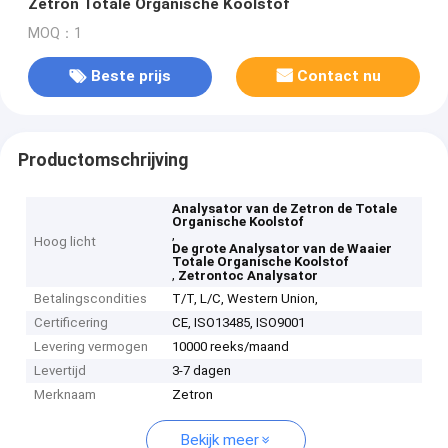
Zetron Totale Organische Koolstof
MOQ：1
Beste prijs
Contact nu
Productomschrijving
Analysator van de Zetron de Totale
Organische Koolstof
,
Hoog licht
De grote Analysator van de Waaier
Totale Organische Koolstof
,
Zetrontoc Analysator
Betalingscondities
T/T, L/C, Western Union,
Certificering
CE, ISO13485, ISO9001
Levering vermogen
10000 reeks/maand
Levertijd
3-7 dagen
Merknaam
Zetron
Bekijk meer