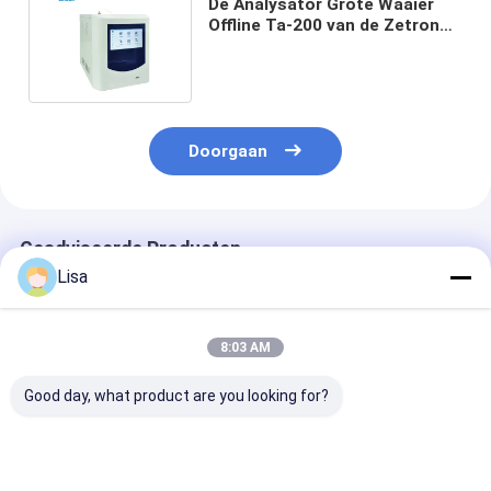
De Analysator Grote Waaier
Offline Ta-200 van de Zetron
Totale Organische Koolstof
Doorgaan
Geadviseerde Producten
Lisa
8:03 AM
Good day, what product are you looking for?
Zetron OPC-L3
Zetron Lpc-M online
R310 Online
Chemtrac
deeltjesteller
luchtdeeltjeste