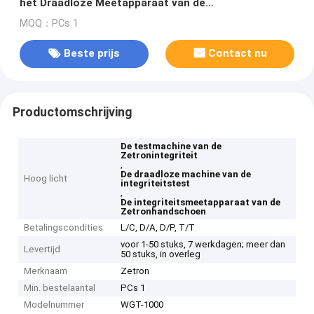
het Draadloze Meetapparaat van de
Handschoenintegriteit
MOQ：PCs 1
Beste prijs
Contact nu
Productomschrijving
De testmachine van de
Zetronintegriteit
,
De draadloze machine van de
Hoog licht
integriteitstest
,
De integriteitsmeetapparaat van de
Zetronhandschoen
Betalingscondities
L/C, D/A, D/P, T/T
voor 1-50 stuks, 7 werkdagen; meer dan
Levertijd
50 stuks, in overleg
Merknaam
Zetron
Min. bestelaantal
PCs 1
Modelnummer
WGT-1000