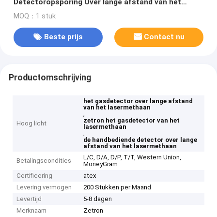
Detectoropsporing Over lange afstand van het
Methaangas
MOQ：1 stuk
Beste prijs
Contact nu
Productomschrijving
het gasdetector over lange afstand
van het lasermethaan
,
zetron het gasdetector van het
Hoog licht
lasermethaan
,
de handbediende detector over lange
afstand van het lasermethaan
L/C, D/A, D/P, T/T, Western Union,
Betalingscondities
MoneyGram
Certificering
atex
Levering vermogen
200 Stukken per Maand
Levertijd
5-8 dagen
Merknaam
Zetron