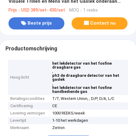
Visuele Trillen en Mens van het Gaslek onderaan
Alarm
Prijs：USD 389/set- 430/set
MOQ：1 reeks
Beste prijs
Contact nu
Productomschrijving
het lekdetector van het fosfine
draagbare gas
,
ph3 de draagbare detector van het
Hoog licht
gaslek
,
het lekdetector van het fosfine
handbediende gas
Betalingscondities
T/T, Western Union, , D/P, D/A, L/C
Certificering
CE
Levering vermogen
1000 REEKS/week
Levertijd
1-10 het werkdagen
Merknaam
Zetron