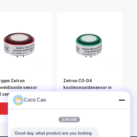
 ppm Zetron
Zetron CO-D4
veldioxide sensor
koolmonoxidesensor in
 sensor 4-elektrode
miniatuur Grootte 80 tot
Coco Cao
-B4 lichtgewicht
120 kPa
Beste Prijs
Beste Prijs
2:50 AM
Good day, what product are you looking 