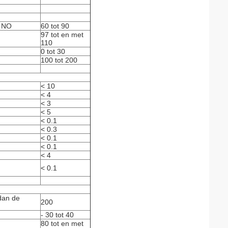
m NO
60 tot 90
97 tot en met
110
0 tot 30
100 tot 200
< 10
< 4
< 3
< 5
< 0.1
< 0.3
< 0.1
< 0.1
< 4
< 0.1
dan de
200
- 30 tot 40
80 tot en met