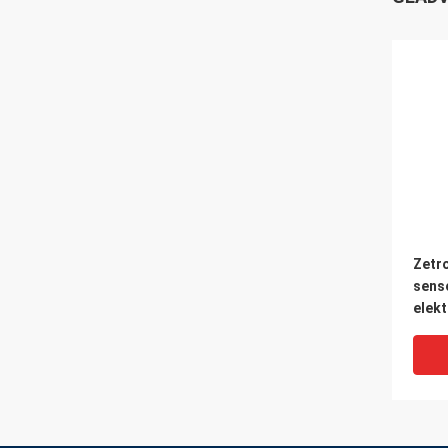
Zetro
sens
elek