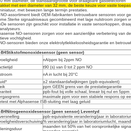
20 mm diameter, de standaardgrootte voor draagbare gasdetectoren
akket met een diameter van 32 mm, de beste keuze voor vaste toepa
miniatuur, met bewezen lange termijn prestaties.
 NO-assortiment biedt OEM-fabrikanten betrouwbare sensoren voor geb
ume.Sterke signaalniveaus gecombineerd met lage nulstroom zorgen voo
De sensoren zijn geschikt voor installatie in vaste sensorkoppen, draa
analyseurs.
hasense NO-sensoren zorgen voor een aanzienlijke verbetering van de s
atieve vochtigheid.
NO-sensoren bieden onze elektrolytlekkeloosheidsgarantie en betrouwba
-B4
Stikstofmonoxidesensor (geen sensor)
oeligheid
nA/ppm bij 2ppm NO
ctietijd
t90 (s) van 0 tot 2 ppm NO
stroom
nA in lucht bij 20°C
uid*
±2 standaardafwijkingen (ppb-equivalent)
eik
ppm GEEN grens van de prestatiegarantie
ariteit
ppb-fout bij volle schaal, lineair bij nul en 5pp
rgasgrens
maximale ppm voor een stabiele respons op ee
etest met Alphasense ISB-sluiting met laag geluid
-B4
Nitrogeenoxidesensor (geen sensor) Leventyd
versnelling
ppb-equivalente verandering/jaar in laboratoriu
oeligheidsverschuiving
% verandering/jaar in laboratoriumlucht, maande
maanden tot 50% van het oorspronkelijke signa
ieningsduur