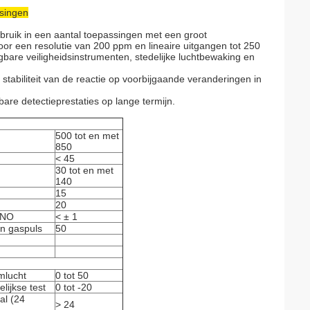
ssingen
ruik in een aantal toepassingen met een groot
r een resolutie van 200 ppm en lineaire uitgangen tot 250
gbare veiligheidsinstrumenten, stedelijke luchtbewaking en
tabiliteit van de reactie op voorbijgaande veranderingen in
re detectieprestaties op lange termijn.
500 tot en met
850
< 45
30 tot en met
140
15
20
m NO
< ± 1
n gaspuls
50
mlucht
0 tot 50
lijkse test
0 tot -20
al (24
> 24