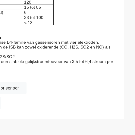
120
15 tot 85
d)
6
33 tot 100
< 13
n
nse B4-familie van gassensoren met vier elektroden.
n de ISB kan zowel oxiderende (CO, H2S, SO2 en NO) als
H2S/SO2.
en stabiele gelijkstroomtoevoer van 3,5 tot 6,4 stroom per
tor sensor