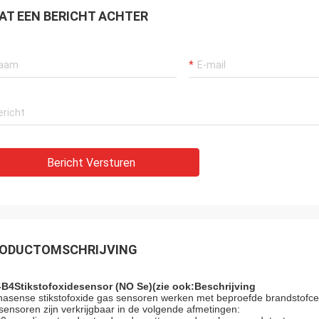
AT EEN BERICHT ACHTER
Dora
gebruikte ik reeds het materiaal in
tallatie van de
iumuitsmelting in Mexico en ik werd
t door de functie van de
pparaat van uw bedrijf.
Bericht Versturen
ODUCTOMSCHRIJVING
-B4
Stikstofoxidesensor (NO Se)
(zie ook:
Beschrijving
hasense stikstofoxide gas sensoren werken met beproefde brandstofcel
sensoren zijn verkrijgbaar in de volgende afmetingen: