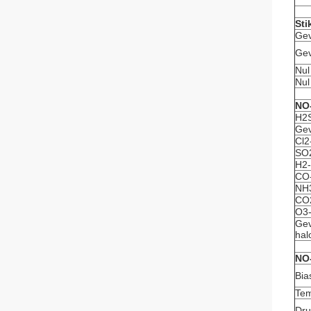
St
Gev
Gev
Nul
Nul
NO
H2S
Gev
Cl2
SO2
H2-
CO-
NH3
CO2
O3-
Gev
hal
NO
Bia
Tem
Dru