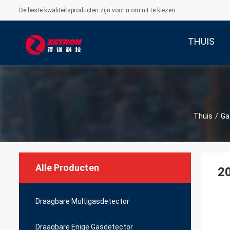
De beste kwaliteitsproducten zijn voor u om uit te kiezen
THUIS
Thuis
/
Ga
Alle Producten
20
Draagbare Multigasdetector
Draagbare Enige Gasdetector