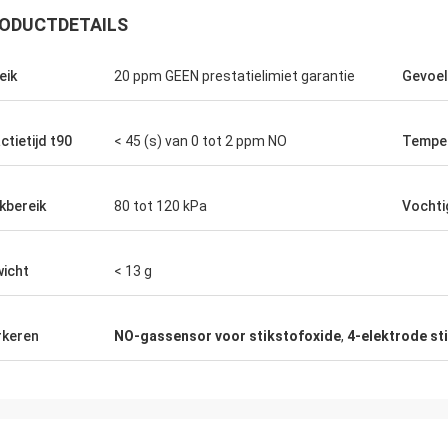
ODUCTDETAILS
eik
20 ppm GEEN prestatielimiet garantie
Gevoel
ctietijd t90
< 45 (s) van 0 tot 2 ppm NO
Temper
kbereik
80 tot 120 kPa
Vochti
icht
< 13 g
keren
NO-gassensor voor stikstofoxide
,
4-elektrode s