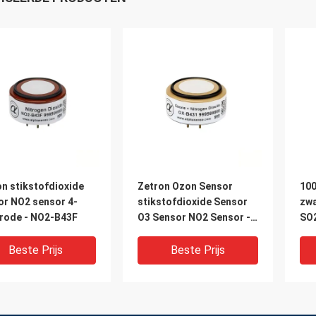
n stikstofdioxide
Zetron Ozon Sensor
100
or NO2 sensor 4-
stikstofdioxide Sensor
zwa
trode - NO2-B43F
O3 Sensor NO2 Sensor -
SO2
OX-B431
SO2
Beste Prijs
Beste Prijs