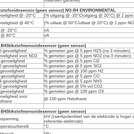
maanden garantie)
ikstofoxidesensor (geen sensor) NO-B4 ENVIRONMENTAL
oeligheid @ -20°C
(% uitgang @ -20°C/uitgang @ 20°C) @ 2 pp
oeligheid @ 40°C
(% uitlaat @ 50°C/uitlaat @ 20°C) @ 2 ppm NO
 @ -20°C
nA
 @ 40°C
nA
-B4
Stikstofmonoxidesensor (geen sensor)
-gevoeligheid
% gemeten gas @ 5 ppm H2S (na 3 minuten)
oeligheid voor NO2
% gemeten gas @ 5 ppm NO2 (na 3 minuten)
-gevoeligheid
% gemeten gas @ 5 ppm Cl2
-gevoeligheid
% gemeten gas @ 5 ppm SO2
gevoeligheid
% gemeten gas @ 100 ppm H2
gevoeligheid
% gemeten gas @ 5 ppm CO
-gevoeligheid
% gemeten gas @ 5 ppm NH3
-gevoeligheid
% gemeten gas @ 5% vol CO2
gevoeligheid
% gemeten gas @ 100 ppm O3
oeligheid voor
@ 100 ppm Halothane
othane
-B4
Stikstofmonoxidesensor (geen sensor)
mV ((werkpotentieel van de elektrode is hoger 
sspanning
referentie-elektrode)
peratuurbereik
°C
kbereik
kPa