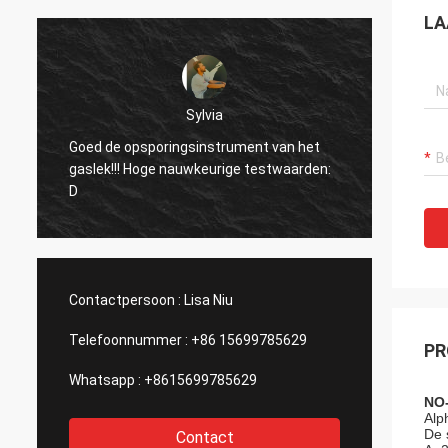
LA
Sylvia
Hello, 
Goed de opsporingsinstrument van het
een ins
gaslek!!! Hoge nauwkeurige testwaarden:
d
alumin
D
verras
lasera
Contactpersoon :
Lisa Niu
Telefoonnummer :
+86 15699785629
PR
Whatsapp :
+8615699785629
NO
Alp
De 
Contact