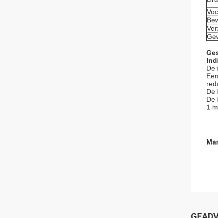
Voc
Bew
Ver
Gew
Ges
Ind
De 
Een
red
De 
De 
1 m
Mar
GEADV