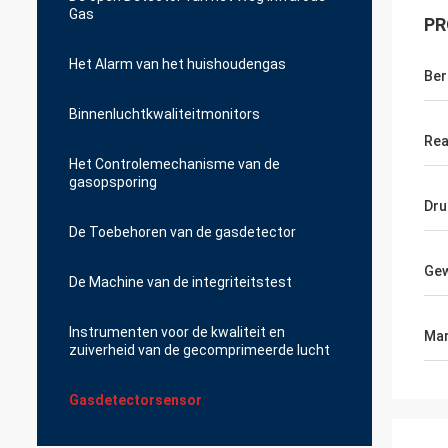
Gas
PR
Het Alarm van het huishoudengas
Ber
Binnenluchtkwaliteitmonitors
Rea
Het Controlemechanisme van de
gasopsporing
Dru
De Toebehoren van de gasdetector
Gew
De Machine van de integriteitstest
Instrumenten voor de kwaliteit en
Mar
zuiverheid van de gecomprimeerde lucht
Gasdetectorsensor