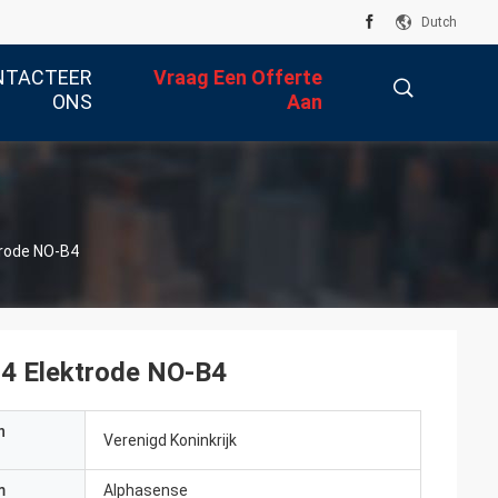
Dutch
NTACTEER
Vraag Een Offerte
ONS
Aan
描
trode NO-B4
述
 4 Elektrode NO-B4
n
Verenigd Koninkrijk
m
Alphasense