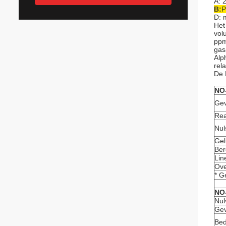
A: 
B:
P
D: 
Het
vol
ppm
gas
Alp
rel
De 
NO
Gev
Rea
Nul
Gel
Ber
Line
Ove
* G
NO
Nul
Gev
Bed