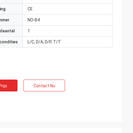
ing
CE
mmer
NO-B4
elaantal
1
condities
L/C, D/A, D/P, T/T
rijs
Contact Nu