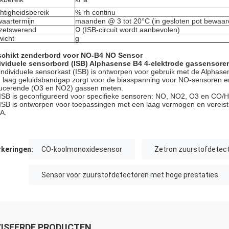
htigheidsbereik
% rh continu
aartermijn
maanden @ 3 tot 20°C (in gesloten pot bewaar
zetswerend
Ω (ISB-circuit wordt aanbevolen)
icht
g
chikt zenderbord voor
NO-B4 NO Sensor
ividuele sensorbord (ISB) Alphasense B4 4-elektrode gassensore
individuele sensorkast (ISB) is ontworpen voor gebruik met de Alphase
 laag geluidsbandgap zorgt voor de biasspanning voor NO-sensoren e
ucerende (O3 en NO2) gassen meten.
ISB is geconfigureerd voor specifieke sensoren: NO, NO2, O3 en CO/
ISB is ontworpen voor toepassingen met een laag vermogen en vereist e
A.
keringen:
CO-koolmonoxidesensor
Zetron zuurstofdetec
Sensor voor zuurstofdetectoren met hoge prestaties
ISEERDE PRODUCTEN