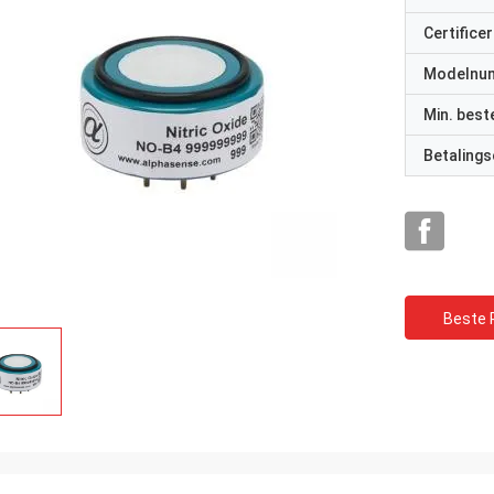
Certificer
Modelnu
Min. best
Betalings
Beste P