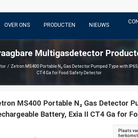
CO
OVER ONS
PRODUCTEN
NIEUWS
raagbare Multigasdetector Product
tor
/
Zetron MS400 Portable N₂ Gas Detector Pumped Type with IP65, 3
CT4 Ga for Food Safety Detector
tron MS400 Portable N₂ Gas Detector Pu
chargeable Battery, Exia II CT4 Ga for F
Plaats va
herkomst