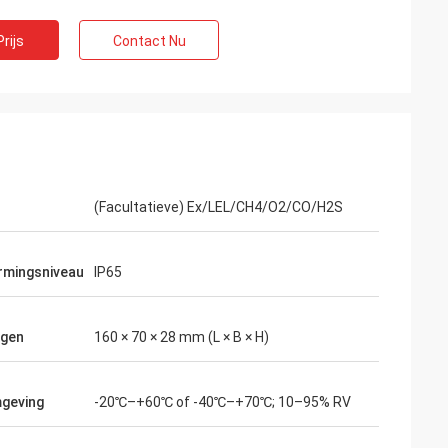
rijs
Contact Nu
(Facultatieve) Ex/LEL/CH4/O2/CO/H2S
rmingsniveau
IP65
ngen
160 × 70 × 28 mm (L × B × H)
geving
-20℃–+60℃ of -40℃–+70℃; 10–95% RV