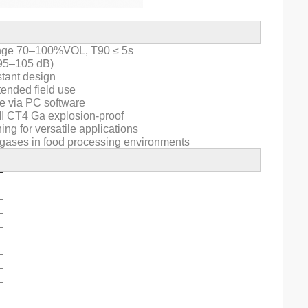
ange 70–100%VOL, T90 ≤ 5s
 (95–105 dB)
stant design
ended field use
le via PC software
I CT4 Ga explosion-proof
ing for versatile applications
 gases in food processing environments