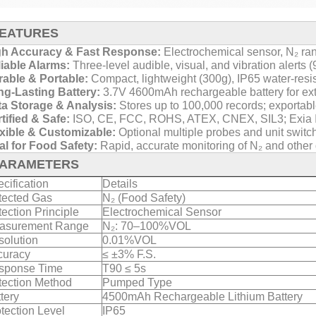
EATURES
gh Accuracy & Fast Response:
Electrochemical sensor, N₂ r
iable Alarms:
Three-level audible, visual, and vibration alerts
able & Portable:
Compact, lightweight (300g), IP65 water-resi
g-Lasting Battery:
3.7V 4600mAh rechargeable battery for ext
a Storage & Analysis:
Stores up to 100,000 records; exportab
tified & Safe:
ISO, CE, FCC, ROHS, ATEX, CNEX, SIL3; Exia I
xible & Customizable:
Optional multiple probes and unit switch
al for Food Safety:
Rapid, accurate monitoring of N₂ and other
ARAMETERS
cification
Details
tected Gas
N₂ (Food Safety)
ection Principle
Electrochemical Sensor
asurement Range
N₂: 70–100%VOL
solution
0.01%VOL
curacy
≤ ±3% F.S.
sponse Time
T90 ≤ 5s
tection Method
Pumped Type
tery
4500mAh Rechargeable Lithium Battery
tection Level
IP65