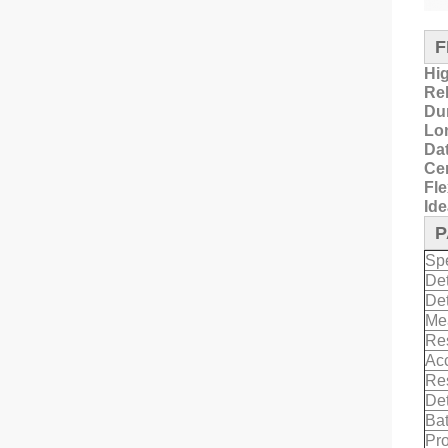
F
Hi
Rel
Dur
Lon
Dat
Cer
Fle
Ide
P
Spe
De
Det
Me
Re
Ac
Re
De
Bat
Pro