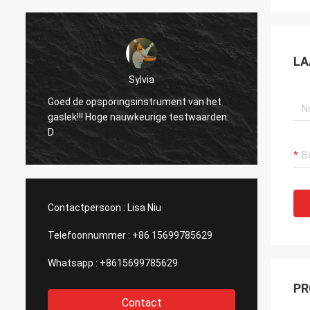
LA
Dora
Hello, gebruikte ik reeds het materiaal in
t
een installatie van de
n:
aluminiumuitsmelting in Mexico en ik werd
verrast door de functie van de
laserapparaat van uw bedrijf.
Contactpersoon :
Lisa Niu
Telefoonnummer :
+86 15699785629
Whatsapp :
+8615699785629
PR
Contact