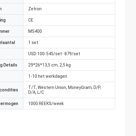
m
Zetron
ing
CE
mmer
MS400
elaantal
1 set
USD 100-545/set- 879/set
g Details
29*26*13,5 cm, 2,5 kg
1-10 het werkdagen
T/T, Western Union, MoneyGram, D/P,
condities
D/A, L/C
 vermogen
1000 REEKS/week