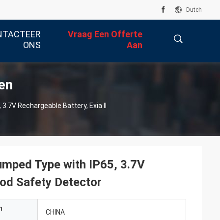
Dutch
NTACTEER
Vraag Een Offerte
ONS
Aan
en
描
.7V Rechargeable Battery, Exia II
述
mped Type with IP65, 3.7V
ood Safety Detector
n
CHINA