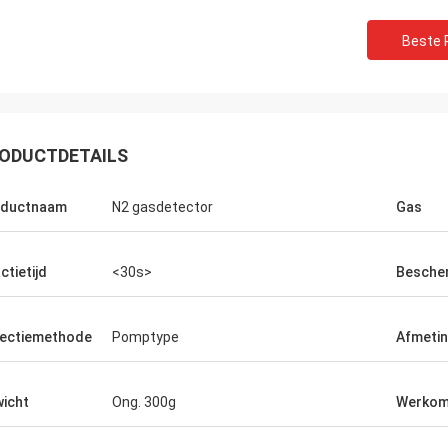
Beste P
ODUCTDETAILS
oductnaam
N2 gasdetector
Gas
ctietijd
<30s>
Besche
ectiemethode
Pomptype
Afmeti
icht
Ong. 300g
Werkom