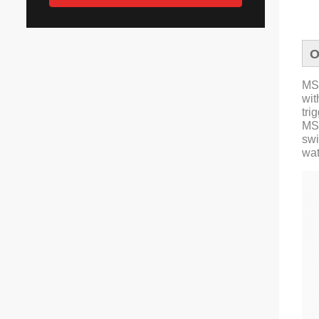
O
MS4
wit
tri
MS4
swi
wat