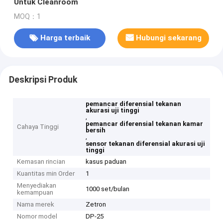
Untuk Cleanroom
MOQ：1
Harga terbaik
Hubungi sekarang
Deskripsi Produk
pemancar diferensial tekanan
akurasi uji tinggi
,
pemancar diferensial tekanan kamar
Cahaya Tinggi
bersih
,
sensor tekanan diferensial akurasi uji
tinggi
Kemasan rincian
kasus paduan
Kuantitas min Order
1
Menyediakan
1000 set/bulan
kemampuan
Nama merek
Zetron
Nomor model
DP-25