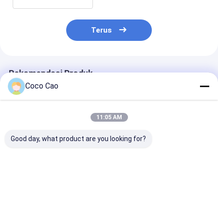
Terus
Rekomendasi Produk
Coco Cao
11:05 AM
Good day, what product are you looking for?
MS600 Monitor Gas
Detektor
Detektor Gas
Pribadi ¢ Deteksi
Keselamatan Pribadi
Portabel Taha
CO2, LEL, CO, O2,
Multi-Gas MS600 –
Ledakan Zetro
H2S dengan
O₂, LEL, CO, CO₂,
MS500 –
Tampilan dan Alarm
Pemantauan
H₂S/O₂/LEL/C
Harga terbaik
Harga terbaik
Harga terb
Definisi Tinggi
Ledakan dan Gas
untuk Keselam
Beracun
Industri