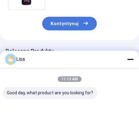
Kontyntynuj
Polecane Produkty
Lisa
11:13 AM
Good day, what product are you looking for?
MS600 Osobisty
MS600 Wielogazowy
Detektor osobi
monitor gazu
Osobisty Detektor
wielogazowy Z
Bezpieczeństwa –
MS500
O₂, LEL, CO, CO₂,
(H2S/O2/LEL/
Monitorowanie
- Przenośny, 
Najlepsza cena
Najlepsza cena
Najlepsza 
Wybuchu i Gazów
reakcja, Wyso