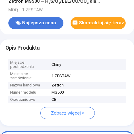
Zetron MS500 – H₂S/O₂/LEL/CO/CO₂ dla
bezpieczeństwa przemysłowego
MOQ：1 ZESTAW
Najlepsza cena
Skontaktuj się teraz
Opis Produktu
Miejsce
Chiny
pochodzenia
Minimalne
1 ZESTAW
zamówienie
Nazwa handlowa
Zetron
Numer modelu
MS500
Orzecznictwo
CE
Zobacz więcej