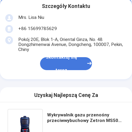
Szczegóły Kontaktu
Mrs. Lisa Niu
+86 15699785629
Pokój 20E, Blok 1-A, Oriental Ginza, No. 48
Dongzhimenwai Avenue, Dongcheng, 100007, Pekin,
Chiny
Skontaktuj się
teraz
Uzyskaj Najlepszą Cenę Za
Wykrywalnik gazu przenośny
przeciwwybuchowy Zetron MS500
– H₂S/O₂/LEL/CO/CO₂ dla
bezpieczeństwa przemysłowego