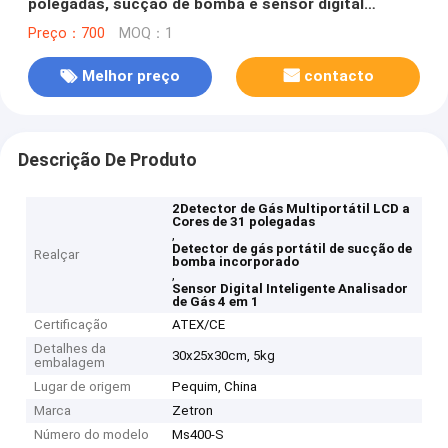
polegadas, sucção de bomba e sensor digital
inteligente
Preço：700
MOQ：1
Melhor preço
contacto
Descrição De Produto
2Detector de Gás Multiportátil LCD a
Cores de 31 polegadas
,
Detector de gás portátil de sucção de
Realçar
bomba incorporado
,
Sensor Digital Inteligente Analisador
de Gás 4 em 1
Certificação
ATEX/CE
Detalhes da
30x25x30cm, 5kg
embalagem
Lugar de origem
Pequim, China
Marca
Zetron
Número do modelo
Ms400-S