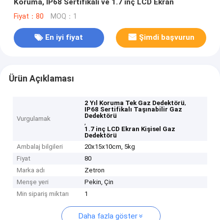
Koruma, IP68 Sertifikalı ve 1.7 inç LCD Ekran
Fiyat：80
MOQ：1
En iyi fiyat
Şimdi başvurun
Ürün Açıklaması
,
2 Yıl Koruma Tek Gaz Dedektörü
IP68 Sertifikalı Taşınabilir Gaz
Dedektörü
Vurgulamak
,
1.7 inç LCD Ekran Kişisel Gaz
Dedektörü
Ambalaj bilgileri
20x15x10cm, 5kg
Fiyat
80
Marka adı
Zetron
Menşe yeri
Pekin, Çin
Min sipariş miktarı
1
Daha fazla göster