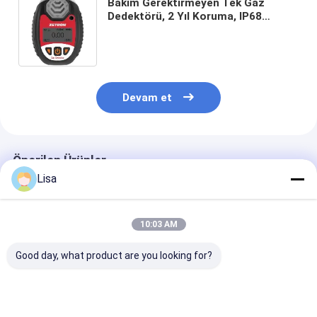
Bakım Gerektirmeyen Tek Gaz
Dedektörü, 2 Yıl Koruma, IP68
Sertifikalı ve 1.7 inç LCD Ekran
Devam et
Önerilen Ürünler
Lisa
10:03 AM
Good day, what product are you looking for?
MS600 Kişisel Gaz
MS600 Çoklu Gaz
Zetron MS500
Monitörü – Yüksek
Kişisel Güvenlik
Patlama Güven