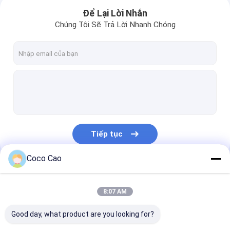
Để Lại Lời Nhắn
Chúng Tôi Sẽ Trả Lời Nhanh Chóng
Tiếp tục
Coco Cao
Trang Chủ
Danh Mục Của Chúng Tôi
8:07 AM
Các sản phẩm
Good day, what product are you looking for?
Về chúng tôi