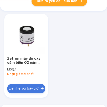
Đưa ra yêu cầu của bạn
Zetron máy dò oxy
cảm biến O2 cảm
biến O2-A2 hiệu suất
MOQ:
1
cao
Nhận giá mới nhất
Liên hệ với bây giờ