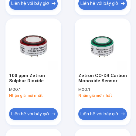
Liên hệ với bây giờ
Liên hệ với bây giờ
100 ppm Zetron
Zetron CO-D4 Carbon
Sulphur Dioxide
Monoxide Sensor
Sensor SO2 Sensor
kích thước nhỏ 80
MOQ:
1
MOQ:
1
4-Electrode SO2-B4
đến 120 kPa
Nhận giá mới nhất
Nhận giá mới nhất
Đèn
Liên hệ với bây giờ
Liên hệ với bây giờ