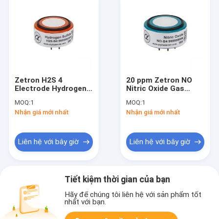
Zetron H2S 4
20 ppm Zetron NO
Electrode Hydrogen
Nitric Oxide Gas
Sulfide Gas Sensor
Sensor 4 Điện cực
MOQ:
1
MOQ:
1
H2S-B4
NO-B4
Nhận giá mới nhất
Nhận giá mới nhất
Liên hệ với bây giờ
Liên hệ với bây giờ
Tiết kiệm thời gian của bạn
Hãy để chúng tôi liên hệ với sản phẩm tốt
nhất với bạn.