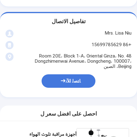
تفاصيل الاتصال
Mrs. Lisa Niu
+86 15699785629
Room 20E، Block 1-A، Oriental Ginza، No. 48
Dongzhimenwai Avenue، Dongcheng، 100007،
Beijing، الصين
ﺎﺘﺼﻟ ﺍﻶﻧ
احصل على افضل سعر ل
أجهزة مراقبة تلوث الهواء