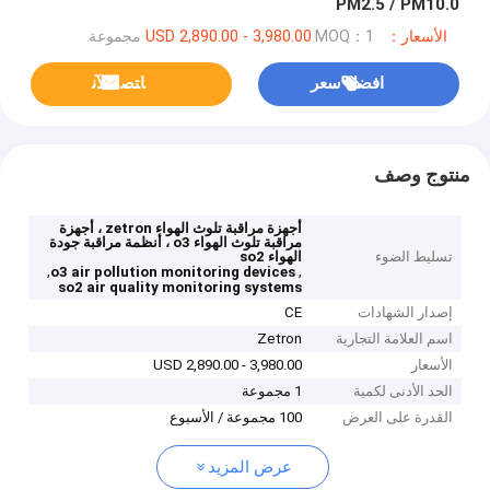
PM2.5 / PM10.0
الأسعار：USD 2,890.00 - 3,980.00
MOQ：1 مجموعة
افضل سعر
ﺎﺘﺼﻟ ﺍﻶﻧ
منتوج وصف
أجهزة مراقبة تلوث الهواء zetron ، أجهزة
مراقبة تلوث الهواء o3 ، أنظمة مراقبة جودة
تسليط الضوء
الهواء so2
,
,
o3 air pollution monitoring devices
so2 air quality monitoring systems
إصدار الشهادات
CE
اسم العلامة التجارية
Zetron
الأسعار
USD 2,890.00 - 3,980.00
الحد الأدنى لكمية
1 مجموعة
القدرة على العرض
100 مجموعة / الأسبوع
عرض المزيد