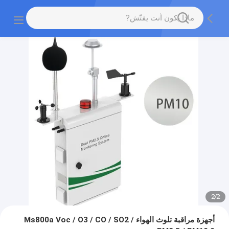
2
/
2
أجهزة مراقبة تلوث الهواء Ms800a Voc / O3 / CO / SO2 /