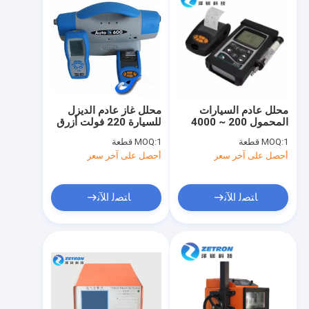
محلل عادم السيارات
محلل غاز عادم الديزل
المحمول 200 ~ 4000
للسيارة 220 فولت أزرق
دورة في الدقيقة لرصد
1 قطعة
MOQ:
1 قطعة
MOQ:
البيئة
أحصل على آخر سعر
أحصل على آخر سعر
ﺎﺘﺼﻟ ﺍﻶﻧ
ﺎﺘﺼﻟ ﺍﻶﻧ
منزل، بيت
منتجات
معلومات عنا