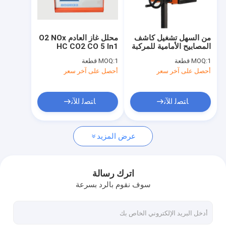
جولة في المعمل
مراقبة الجودة
من السهل تشغيل كاشف
محلل غاز العادم O2 NOx
المصابيح الأمامية للمركبة
HC CO2 CO 5 In1
اتصل بنا
لمحطة اختبار السيارات
لمركبة LPG Gasonline
1 قطعة
MOQ:
1 قطعة
MOQ:
أحصل على آخر سعر
أحصل على آخر سعر
اطلب اقتباس
ﺎﺘﺼﻟ ﺍﻶﻧ
ﺎﺘﺼﻟ ﺍﻶﻧ
محمول للكشف عن الغازات المتعددة
عرض المزيد
كاشف غاز مفرد محمول
كاشف الغاز الشخصي
اترك رسالة
سوف نقوم بالرد بسرعة
كاشف الغاز الثابت
محلل غاز المداخن