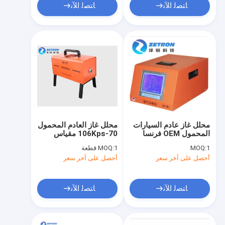
ﺎﺘﺼﻟ ﺍﻶﻧ
ﺎﺘﺼﻟ ﺍﻶﻧ
محلل غاز عادم السيارات
محلل غاز العادم المحمول
المحمول OEM فرنسا
70-106Kps مقياس
Capelec مستشعر
دخان الديزل للسيارات
1
MOQ:
1 قطعة
MOQ:
الحركة المستورد
أحصل على آخر سعر
أحصل على آخر سعر
ﺎﺘﺼﻟ ﺍﻶﻧ
ﺎﺘﺼﻟ ﺍﻶﻧ