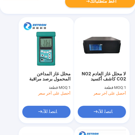
أعط متطلباتك
لا محلل غاز العادم NO2
محلل غاز المداخن
CO2 كاشف أكسيد
المحمول برصد مراقبة
النيتروجين 5N
الانبعاثات
1 قطعة
MOQ:
1 قطعة
MOQ:
أحصل على آخر سعر
أحصل على آخر سعر
ﺎﺘﺼﻟ ﺍﻶﻧ
ﺎﺘﺼﻟ ﺍﻶﻧ