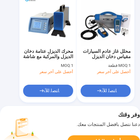
محلل غاز عادم السيارات
محرك الديزل عتامة دخان
مقياس دخان الديزل
الديزل والمركبة مع شاشة
المحمول مع تشغيل
LCD في الوقت الحقيقي
1 قطعة
MOQ:
1
MOQ:
البطارية
أحصل على آخر سعر
أحصل على آخر سعر
ﺎﺘﺼﻟ ﺍﻶﻧ
ﺎﺘﺼﻟ ﺍﻶﻧ
وفر وقتك
دعنا نتصل بأفضل المنتجات معك.