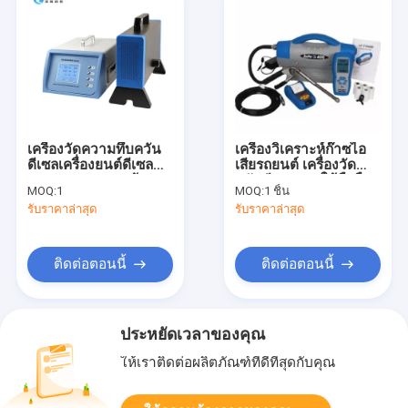
เครื่องวัดความทึบควัน
เครื่องวิเคราะห์ก๊าซไอ
ดีเซลเครื่องยนต์ดีเซล
เสียรถยนต์ เครื่องวัด
และยานพาหนะพร้อม
ควันดีเซลแบบใช้มือถือ
MOQ:
1
MOQ:
1 ชิ้น
จอแสดงผล LCD แบบเรี
พร้อมการทำงานของ
รับราคาล่าสุด
รับราคาล่าสุด
ยลไทม์
แบตเตอรี่
ติดต่อตอนนี้
ติดต่อตอนนี้
ประหยัดเวลาของคุณ
ให้เราติดต่อผลิตภัณฑ์ที่ดีที่สุดกับคุณ