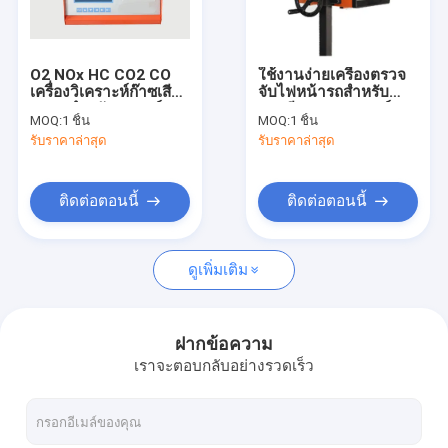
ทัวร์โรงงาน
ควบคุมคุณภาพ
O2 NOx HC CO2 CO
ใช้งานง่ายเครื่องตรวจ
เครื่องวิเคราะห์ก๊าซเสีย
จับไฟหน้ารถสำหรับ
ติดต่อเรา
5 In1 สำหรับรถยนต์
สถานีทดสอบรถยนต์
MOQ:
1 ชิ้น
MOQ:
1 ชิ้น
เบนซิน LPG
รับราคาล่าสุด
รับราคาล่าสุด
ขอใบเสนอราคา
ติดต่อตอนนี้
ติดต่อตอนนี้
เครื่องตรวจจับก๊าซหลายแบบพกพา
ดูเพิ่มเติม
เครื่องตรวจจับก๊าซแบบพกพาเดี่ยว
เครื่องตรวจจับก๊าซส่วนบุคคล
ฝากข้อความ
เราจะตอบกลับอย่างรวดเร็ว
เครื่องตรวจจับก๊าซคงที่
เครื่องวิเคราะห์ก๊าซหุงต้ม