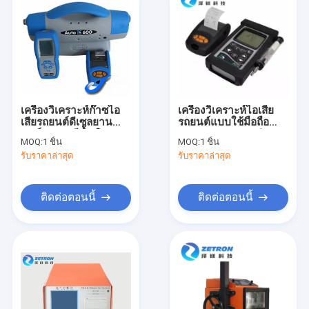
เครื่องวิเคราะห์ก๊าซไอ
เครื่องวิเคราะห์ไอเสีย
เสียรถยนต์ดีเซลยาน
รถยนต์แบบใช้มือถือ
ยนต์ 220V สีน้ำเงิน
200 ~ 4000 รอบต่อ
MOQ:
1 ชิ้น
MOQ:
1 ชิ้น
นาทีสำหรับการตรวจ
รับราคาล่าสุด
รับราคาล่าสุด
สอบด้านสิ่งแวดล้อม
ติดต่อตอนนี้
ติดต่อตอนนี้
บ้าน
ผลิตภัณฑ์
เกี่ยวกับเรา