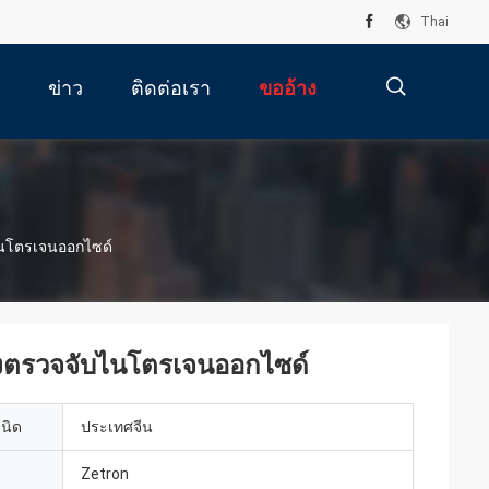
Thai
ข่าว
ติดต่อเรา
ขออ้าง
描
บไนโตรเจนออกไซด์
述
ื่องตรวจจับไนโตรเจนออกไซด์
เนิด
ประเทศจีน
Zetron