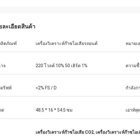
ยละเอียดสินค้า
ผลิตภัณฑ์
เครื่องวิเคราะห์ก๊าซไอเสียรถยนต์
หมายเล
นาจ
220 โวลต์ 10% 50 เฮิร์ต 1%
ความชื้
งดริฟท์
<2% FS / D
กำลังก
าด
48.5 * 16 * 54.5 ซม
เอาท์พุ
น
เครื่องวิเคราะห์ก๊าซไอเสีย CO2
,
เครื่องวิเคราะห์ก๊าซไอ