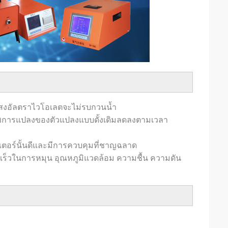
แสงอัลตราไวโอเลตจะไม่รบกวนน้ำ
พการแปลงของตัวแปลงแบบดั้งเดิมลดลงตามเวลา
วเตอร์นั้นดีและมีการควบคุมที่ชาญฉลาด
ามเร็วในการหมุน อุณหภูมิแวดล้อม ความชื้น ความดัน