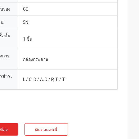
รับรอง
CE
่น
5N
้อขั้น
1 ชิ้น
ยดการ
กล่องกระดาษ
ารชำระ
L / C, D / A, D / P, T / T
ี่สุด
ติดต่อตอนนี้