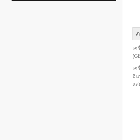
ภ
เค
(GB
เคร
อิ
แส