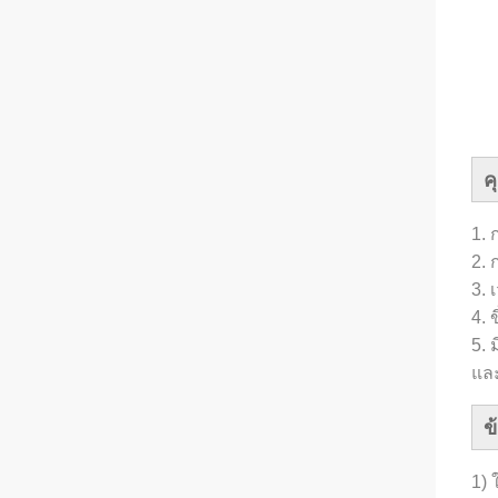
ค
1.
2.
3.
4. 
5. 
และ
ข
1) 