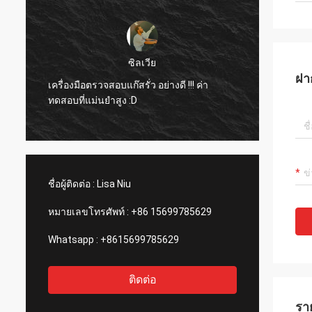
ดอร่า
สวัสดี ฉันใช้อุปกรณ์นี้ในโรงงานถลุง
ฝา
อะลูมิเนียมในเม็กซิโกแล้ว และฉันรู้สึก
ประหลาดใจกับการทำงานของอุปกรณ์
เลเซอร์ของบริษัทคุณ
ชื่อผู้ติดต่อ :
Lisa Niu
หมายเลขโทรศัพท์ :
+86 15699785629
Whatsapp :
+8615699785629
ติดต่อ
รา