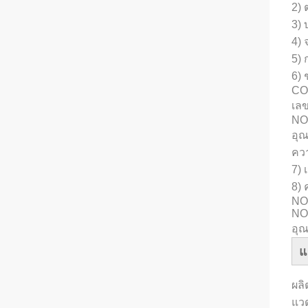
2)
3) 
4)
5) 
6) 
CO
เลข
NO
อุณ
ควา
7) 
8)
NO 
NO
อุณ
แ
ผล
แวด