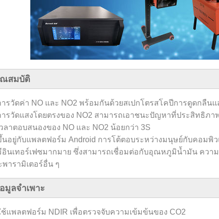
ุณสมบัติ
 การวัดค่า NO และ NO2 พร้อมกันด้วยสเปกโตรสโคปีการดูดกลืน
 การวัดแสงโดยตรงของ NO2 สามารถเอาชนะปัญหาที่ประสิทธิภา
 เวลาตอบสนองของ NO และ NO2 น้อยกว่า 3S
ขึ้นอยู่กับแพลตฟอร์ม Android การโต้ตอบระหว่างมนุษย์กับคอมพิ
มีอินเทอร์เฟซมากมาย ซึ่งสามารถเชื่อมต่อกับอุณหภูมิน้ำมัน คว
พารามิเตอร์อื่น ๆ
้อมูลจำเพาะ
ใช้แพลตฟอร์ม NDIR เพื่อตรวจจับความเข้มข้นของ CO2