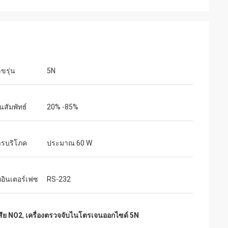
ขรุ่น
5N
นสัมพัทธ์
20% -85%
ารบริโภค
ประมาณ 60 W.
ทอินเตอร์เฟซ
RS-232
เสีย NO2
,
เครื่องตรวจจับไนโตรเจนออกไซด์ 5N