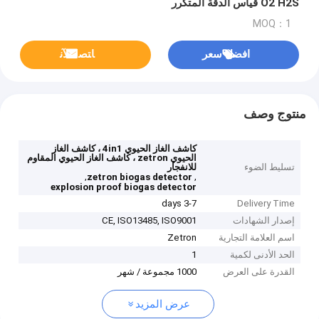
O2 H2S قياس الدقة المتكرر
MOQ：1
افضل سعر
ﺎﺘﺼﻟ ﺍﻶﻧ
منتوج وصف
كاشف الغاز الحيوي 4in1 ، كاشف الغاز
الحيوي zetron ، كاشف الغاز الحيوي المقاوم
تسليط الضوء
للانفجار
,
,
zetron biogas detector
explosion proof biogas detector
3-7 days
Delivery Time
إصدار الشهادات
CE, ISO13485, ISO9001
اسم العلامة التجارية
Zetron
الحد الأدنى لكمية
1
القدرة على العرض
1000 مجموعة / شهر
عرض المزيد