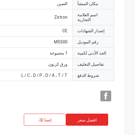
مكان المنشأ
الصين
اسم العلامة
Zetron
التجارية
إصدار الشهادات
CE
رقم الموديل
MS500
الحد الأدنى لكمية
1 مجموعة
تفاصيل التغليف
ورق كرتون
شروط الدفع
L / C ، D / P ، D / A ، T / T
افضل سعر
ﺎﺘﺼﻟ ﺍﻶﻧ