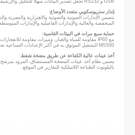
USB و RS232 تجعل تصدير البيانات سهلاً للتحليل والإرشيف.
إنذار ستريوسكوبي متعدد الأوضاع
:
يتضمن الإنذارات الصوتية والضوئية والاهتزازية والبصرية وال
المنخفضة والعالية والإنذارات الفاصلية والإنذارات المتوسطة
حماية سبع مرات في البيئات القاسية
:
مع IP65 مقاومة للمياه والغبار، وميزات مقاومة للان
MS500 التشغيل الموثوق به في أكثر الإعدادات الصناعية تحديا.
أخذ عينات عالية الكفاءة عن طريق مضخة شفط
:
يضمن نظام أخذ عينات المضخة-المستنشاق، المزود بمرشح بخار ا
بالبلوتوث الطباعة اللاسلكية للتقارير في الموقع.