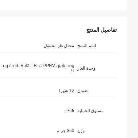
تفاصيل المنتج
اسم المنتج
محلل غاز محمول
 mg / m3، Vol٪، LEL٪، PPHM، ppb، mg
وحدة الغاز
/ l.
ضمان
12 شهرا
مستوى الحماية
IP66
وزن
350 جرام