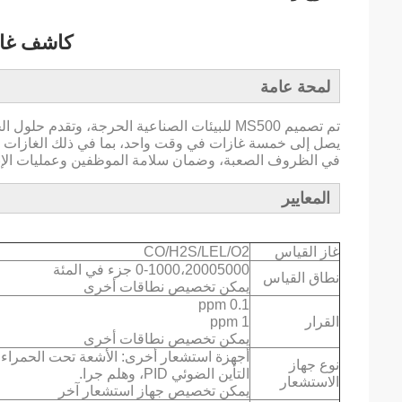
كاشف غاز MS500 المح
لمحة عامة
تم تصميم MS500 للبيئات الصناعية الحرجة، وتق
يصل إلى خمسة غازات في وقت واحد، بما في ذلك الغازات الق
في الظروف الصعبة، وضمان سلامة الموظفين وعمليات الإنت
المعايير
غاز القياس
CO/H2S/LEL/O2
0-1000،20005000 جزء في المئة
نطاق القياس
يمكن تخصيص نطاقات أخرى
0.1 ppm
القرار
1 ppm
يمكن تخصيص نطاقات أخرى
أجهزة استشعار أخرى: الأشعة تحت الحمراء، ا
نوع جهاز
التأين الضوئي PID، وهلم جرا.
الاستشعار
يمكن تخصيص جهاز استشعار آخر