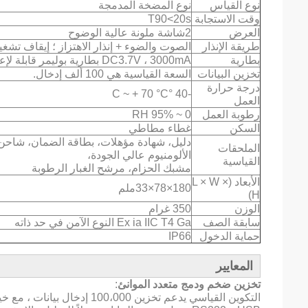
نوع القياس
نوع المضخة المدمجة
وقت الاستجابة
T90<20s
العرض
2شاشة ملونة عالية الوضوح
طريقة الإنذار
الصوت والضوء + إنذار الاهتزاز ؛ إيقاف تشغيل
بطارية
DC3.7V ، 3000mA بطارية بوليمر قابلة لإعادة الشحن ذات القدرة العالية
تخزين البيانات
السعة القياسية هي 100 ألف إدخال.
درجة حرارة
-40 °C ~ + 70 °C
العمل
رطوبة العمل
0 ~ 95% RH
السكن
غطاء مطاطي
الملحقات
الألومنيوم عالي الجودة،
القياسية
مشبك الحزام، مرشح الغبار الرطوبة
الأبعاد (L × W ×
180×78×33ملم
H)
الوزن
350 غرام
سابقة الصف
Ex ia IIC T4 Ga النوع الآمن في حد ذاته
حماية الدخول
IP66
المعايير
تخزين ضخم ودمج متعدد الموانئ
:
التكوين القياسي يدعم تخزين 