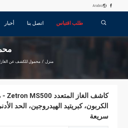
Arabic
طلب اقتباس
اتصل بنا
أخبار
描
محمو
منزل
/
محمول للكشف عن الغازات
述
كاشف
الكربون، كبريتيد الهيدروجين، الحد الأدن
سريعة