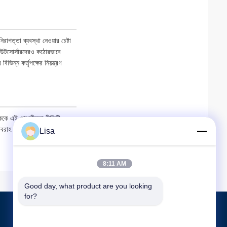
াপত্তা ব্যবস্থা নেওয়ার চেষ্টা
া আউটসোর্সারদেরও কঠোরভাবে
ন্ন কর্তৃপক্ষের নিয়ন্ত্রণ
ককে এই গোপনীয়তা নীতিটি
বরাহ করার পরামর্শ দিই।
Lisa
8:11 AM
Good day, what product are you looking 
for?
পণ্য