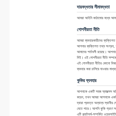
দায়বদ্ধতার সীমাবদ্ধতা
আমরা আইনি কাঠামোর মধ্যে আমাদে
গোপনীয়তা নীতি
আমরা ব্যবহারকারীদের ব্যক্তিগত 
আপনার ব্যক্তিগত তথ্য সংগ্রহ, ব
আমাদের শর্তাবলী রয়েছে। আপনার 
দিই। এই গোপনীয়তা নীতি সম্পর্
এই গোপনীয়তা নীতির কোনো বিষয়ব
ব্যবহার করা চালিয়ে যাওয়ার মা
কুকির ব্যবহার
আপনাকে একটি সহজ অ্যাক্সেস অভিজ্ঞ
করেন, তখন আমরা আপনাকে একটি ব্য
দ্বারা প্রদত্ত অন্যান্য স্থানীয
যেতে পারে। আপনি কুকি গ্রহণ সং
এটি প্ল্যাটফর্ম-সম্পর্কিত ওয়েবস