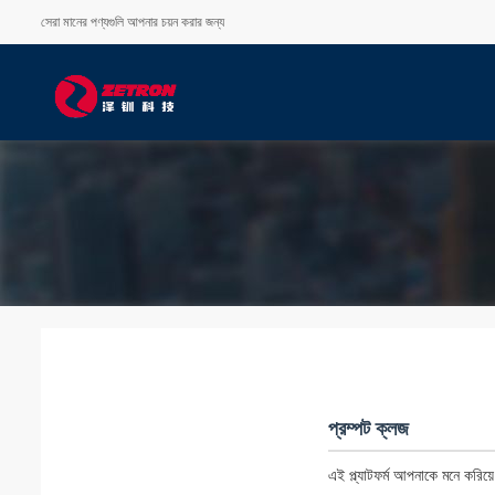
সেরা মানের পণ্যগুলি আপনার চয়ন করার জন্য
প্রম্পট ক্লজ
এই প্ল্যাটফর্ম আপনাকে মনে করিয়