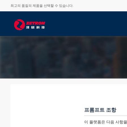
최고의 품질의 제품을 선택할 수 있습니다.
프롬프트 조항
이 플랫폼은 다음 사항을