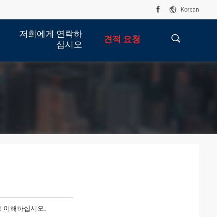
Korean
저희에게 연락하
견적 요청
십시오
描
述
고 이해하십시오.