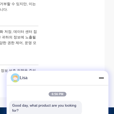
거부할 수 있지만, 이는
니다.
화 저장, 데이터 센터 접
한 귀하의 정보에 노출될
양한 권한 제어, 운영 모
 정보 보호 정책을 주의
Lisa
6:56 PM
Good day, what product are you looking 
for?