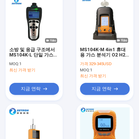
소방 및 응급 구조에서
MS104K-M 4in1 휴대
MS104K-L 단일 가스
용 가스 분석기 O2 H2S
탐지기
CO 연화 가스/LEL 다중
MOQ:
1
가격:
329-345USD
가스 탐지기
최신 가격 받기
MOQ:
1
최신 가격 받기
지금 연락
지금 연락
집
제품
우리에 대하여