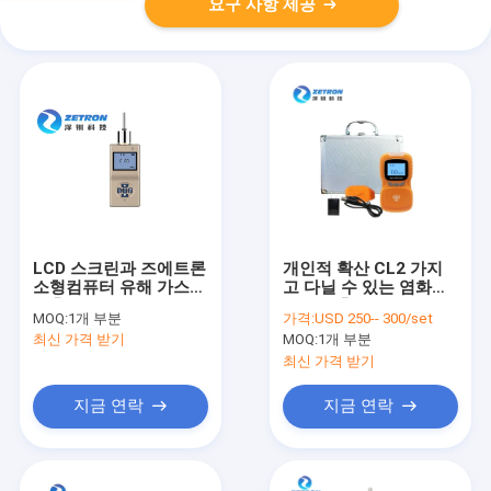
요구 사항 제공
LCD 스크린과 즈에트론
개인적 확산 CL2 가지
소형컴퓨터 유해 가스
고 다닐 수 있는 염화물
검출기 흡수배열 타입
가스 검출기 0 -
MOQ:
1개 부분
가격:
USD 250-- 300/set
200ppm
최신 가격 받기
MOQ:
1개 부분
최신 가격 받기
지금 연락
지금 연락