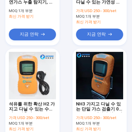
연가스 누출 탐지기, 포
다닐 수 있는 가연성 가
배기가스 측정기
켓용 가연성 가스 감지
스 감지기
MOQ:
1개 부분
가격:
USD 250-- 300/set
기
최신 가격 받기
공기청정도 감시국
MOQ:
1개 부분
최신 가격 받기
진애 반대
지금 연락
지금 연락
레이저 메탄 가스 검정기
온라인 적외선 합성가스 분석기
열린 경로 적외선 가스 검출기
가정용 가스 알람
실내 공기 특성 모니터
석유를 위한 확산 H2 가
NH3 가지고 다닐 수 있
가스 검출 제어기
지고 다닐 수 있는 수소
는 단일 가스 검출기 0 -
가스 검출기
200ppm 개인적 암모니
가격:
USD 250-- 300/set
가격:
USD 250-- 300/set
아 검출기
가스 검출기 부속물
MOQ:
1개 부분
MOQ:
1개 부분
최신 가격 받기
최신 가격 받기