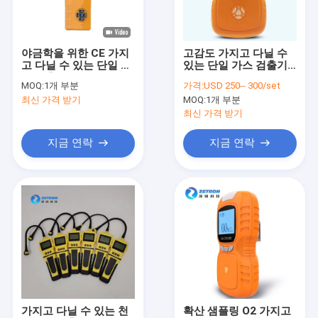
공장 여행
품질 관리
야금학을 위한 CE 가지
고감도 가지고 다닐 수
고 다닐 수 있는 단일 가
있는 단일 가스 검출기
연락주세요
스 검출기 흡수배열 형
확산형 OEM은 받아들
MOQ:
1개 부분
가격:
USD 250-- 300/set
태
입니다
최신 가격 받기
MOQ:
1개 부분
인용문을 요구하세요
최신 가격 받기
지금 연락
지금 연락
휴대용 다 가스탐지기
휴대용 단 하나 가스탐지기
개인적 가스 검출기
조정 가스탐지기
연기 분석기
가지고 다닐 수 있는 천
확산 샘플링 O2 가지고