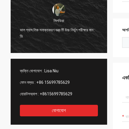
ডোরা
হ্যালো, আমি ইতিমধ্যে মেক্সিকোতে একটি অ্যালুমিনিয়াম
চ নির্ভুল পরীক্ষার মান :
আপনি
গলানোর প্ল্যান্টে সরঞ্জাম ব্যবহার করেছি এবং আপনার কোম্পানির
লেজার ডিভাইসের কার্যকারিতা দেখে আমি অবাক হয়েছি।
ব্যক্তি যোগাযোগ :
Lisa Niu
একটি
ফোন নম্বর :
+86 15699785629
হোয়াটসঅ্যাপ :
+8615699785629
যোগাযোগ