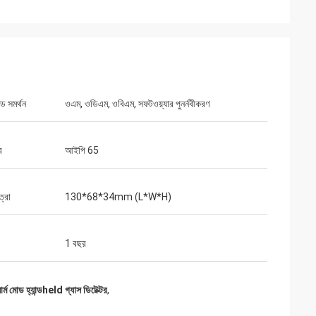
ড সমর্থন
ওএম, ওডিএম, ওবিএম, সফটওয়্যার পুনর্নবীকরণ
র
আইপি 65
ত্রা
130*68*34mm (L*W*H)
1 বছর
ার্ম মোড হ্যান্ডheld গ্যাস ডিটেক্টর
,