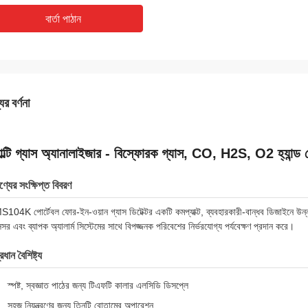
বার্তা পাঠান
ের বর্ণনা
াল্টি গ্যাস অ্যানালাইজার - বিস্ফোরক গ্যাস, CO, H2S, O2 হ্যান্ড হেল
ণ্যের সংক্ষিপ্ত বিবরণ
S104K পোর্টেবল ফোর-ইন-ওয়ান গ্যাস ডিটেক্টর একটি কমপ্যাক্ট, ব্যবহারকারী-বান্ধব ডিজাইনে উন্নত
েন্সর এবং ব্যাপক অ্যালার্ম সিস্টেমের সাথে বিপজ্জনক পরিবেশের নির্ভরযোগ্য পর্যবেক্ষণ প্রদান করে।
রধান বৈশিষ্ট্য
স্পষ্ট, স্বজ্ঞাত পাঠের জন্য টিএফটি কালার এলসিডি ডিসপ্লে
সহজ নিয়ন্ত্রণের জন্য তিনটি বোতামের অপারেশন