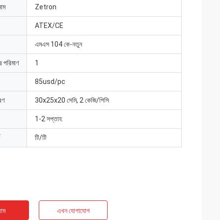
নাম
Zetron
ATEX/CE
এমএস 104 কে-নতুন
ার পরিমাণ
1
85usd/pc
রণ
30x25x20 সেমি, 2 কেজি/পিসি
1-2 সপ্তাহ
টি/টি
াম
এখন যোগাযোগ