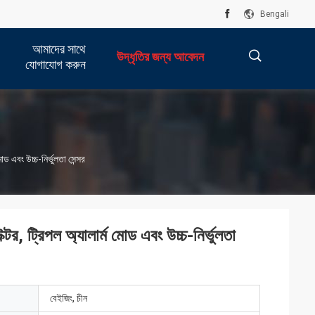
Bengali
আমাদের সাথে
উদ্ধৃতির জন্য আবেদন
যোগাযোগ করুন
描
ড এবং উচ্চ-নির্ভুলতা সেন্সর
述
টর, ট্রিপল অ্যালার্ম মোড এবং উচ্চ-নির্ভুলতা
বেইজিং, চীন