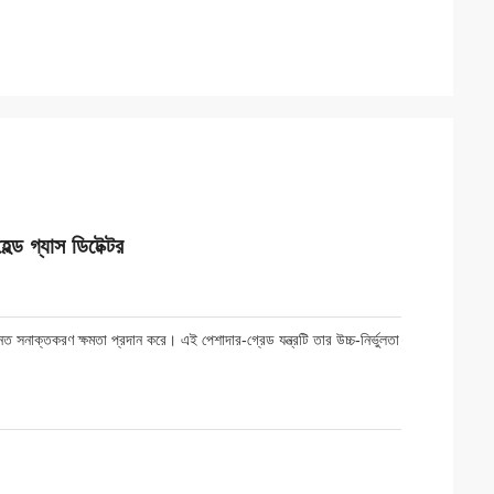
্ড গ্যাস ডিটেক্টর
 সনাক্তকরণ ক্ষমতা প্রদান করে। এই পেশাদার-গ্রেড যন্ত্রটি তার উচ্চ-নির্ভুলতা