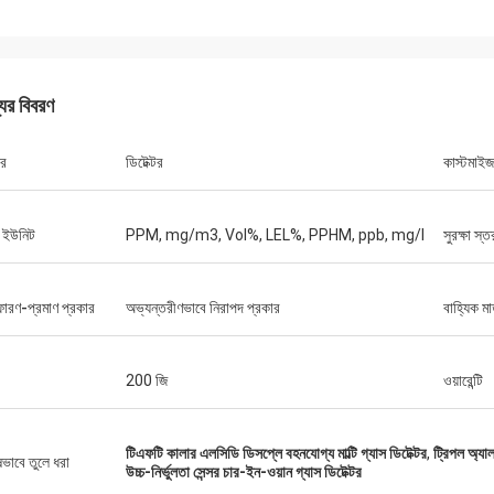
যের বিবরণ
ার
ডিটেক্টর
কাস্টমাইজ
স ইউনিট
PPM, mg/m3, Vol%, LEL%, PPHM, ppb, mg/l
সুরক্ষা স্ত
ফোরণ-প্রমাণ প্রকার
অভ্যন্তরীণভাবে নিরাপদ প্রকার
বাহ্যিক মা
200 জি
ওয়ারেন্টি
টিএফটি কালার এলসিডি ডিসপ্লে বহনযোগ্য মাল্টি গ্যাস ডিটেক্টর
,
ট্রিপল অ্যাল
ষভাবে তুলে ধরা
উচ্চ-নির্ভুলতা সেন্সর চার-ইন-ওয়ান গ্যাস ডিটেক্টর