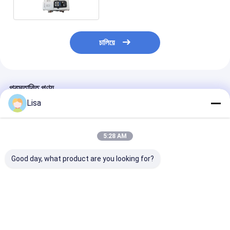
চালিয়ে
প্রস্তাবিত পণ্য
Lisa
5:28 AM
Good day, what product are you looking for?
MS600 ব্যক্তিগত গ্যাস
এমএস৬০০ মাল্টি-গ্যাস
জেট্রন MS500 বিস
মনিটর – উচ্চ-সংজ্ঞা ডিসপ্লে
ব্যক্তিগত নিরাপত্তা ডিটেক্টর
প্রমাণ পোর্টেবল গ্যাস 
এবং অ্যালার্ম সহ CO₂, LEL,
O2, LEL, CO, CO2,
শিল্প সুরক্ষার জন্য
CO, O₂, H2S সনাক্ত করে
বিস্ফোরণ এবং বিষাক্ত গ্যাস
H₂S/O₂/LEL/C
পর্যবেক্ষণ
ভালো দাম
ভালো দাম
ভালো দাম