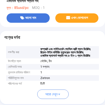
একাধিক অ্যালার্ম পদ্ধতি সহ
মূল্য：85usd/pc
MOQ：1
ভালো দাম
এখন যোগাযোগ
পণ্যের বর্ণনা
,
কম্প্যাক্ট এবং লাইটওয়েট পোর্টেবল মাল্টি গ্যাস ডিটেক্টর
লক্ষণীয় করা
,
রিয়েল-টাইম মনিটরিং হ্যান্ডহেল্ড গ্যাস ডিটেক্টর
একাধিক অ্যালার্ম পদ্ধতি সহ ৪-ইন-১ গ্যাস ডিটেক্টর
উৎপত্তি স্থল
বেইজিং, চীন
ডেলিভারি সময়
1 সপ্তাহ
ন্যূনতম চাহিদার পরিমাণ
1
পরিচিতিমুলক নাম
Zetron
পরিশোধের শর্ত
টি/টি
আরো দেখুন