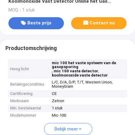
Koolmonoxide Vast Detector Online het Gas
Controlesysteem
MOQ：1 stuk
Beste prijs
Contact nu
Productomschrijving
mic 100 het vaste systeem van de
gasopsporing
Hoog licht
,
,
mic 100 vaste detector
koolmonoxide vaste detector
L/C, D/A, D/P, T/T, Western Union,
Betalingscondities
MoneyGram
Certificering
CE
Merknaam
Zetron
Min. bestelaantal
1 stuk
Modelnummer
Mic-100
Bekijk meer