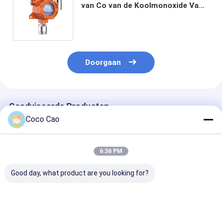
van Co van de Koolmonoxide Vast
Detector Online het Gas
Controlesysteem
Doorgaan
Geadviseerde Producten
Coco Cao
6:36 PM
Good day, what product are you looking for?
MIC600-
Zetron MIC100
Zetron MIC100
O2/CO/H2S/LEL
Industrial Online
Multi Gas Dete
Vaste Multi
Multi Gas Detector |
Online Gas