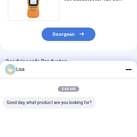
Zt100k Aardgas
Doorgaan
Geadviseerde Producten
Lisa
5:48 AM
Good day, what product are you looking for?
Zetron Ms104K-M
Draagbare Zetron
Zetron Ms104
Diffusie Type 4 In 1
Ms104K-M Multi Gas
multifunctione
Gasdetector Co O2
Detector 4
gasdetector v
H2s Lel
Gasmetingen CO O2
CO2 H2S LEL