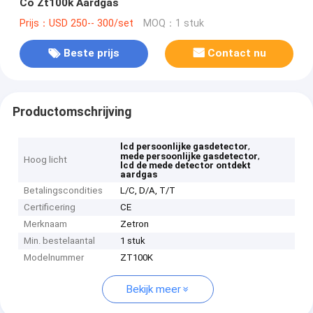
Co Zt100k Aardgas
Prijs：USD 250-- 300/set
MOQ：1 stuk
Beste prijs
Contact nu
Productomschrijving
,
lcd persoonlijke gasdetector
,
mede persoonlijke gasdetector
Hoog licht
lcd de mede detector ontdekt
aardgas
Betalingscondities
L/C, D/A, T/T
Certificering
CE
Merknaam
Zetron
Min. bestelaantal
1 stuk
Modelnummer
ZT100K
Bekijk meer