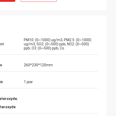
PM10: (0~1000) ug/m3, PM2.5: (0~1000)
nt
ug/m3, SO2: (0~500) ppb, NO2: (0~500)
ppb, O3: (0~500) ppb, Co
te
260*230*120mm
ie
1 jaar
peteroxyde
,
eteroxyde