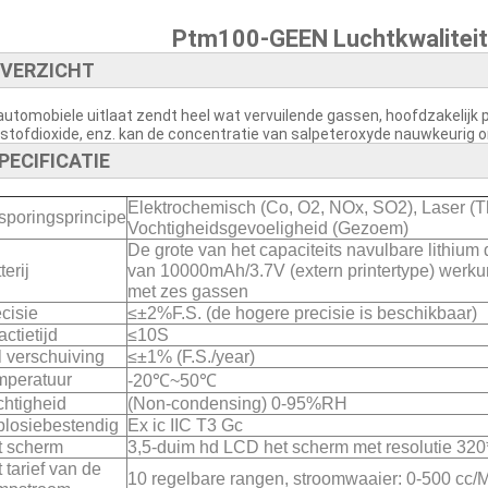
Ptm100-GEEN Luchtkwaliteit
VERZICHT
automobiele uitlaat zendt heel wat vervuilende gassen, hoofdzakelijk
kstofdioxide, enz. kan de concentratie van salpeteroxyde nauwkeurig 
PECIFICATIE
Elektrochemisch (Co, O2, NOx, SO2), Laser (T
sporingsprincipe
Vochtigheidsgevoeligheid (Gezoem)
De grote van het capaciteits navulbare lithium 
terij
van 10000mAh/3.7V (extern printertype) werku
met zes gassen
cisie
≤±2%F.S. (de hogere precisie is beschikbaar)
ctietijd
≤10S
 verschuiving
≤±1% (F.S./year)
mperatuur
-20℃~50℃
htigheid
(Non-condensing) 0-95%RH
plosiebestendig
Ex ic IIC T3 Gc
t scherm
3,5-duim hd LCD het scherm met resolutie 320
 tarief van de
10 regelbare rangen, stroomwaaier: 0-500 cc/M