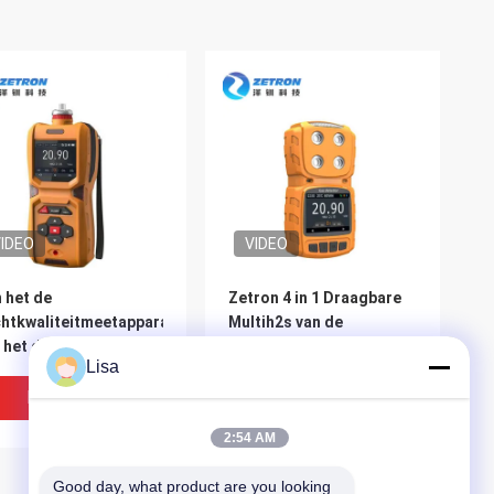
IDEO
VIDEO
 het de
Zetron 4 in 1 Draagbare
htkwaliteitmeetapparaat
Multih2s van de
 het detectorgas
Gasdetector van O2 EX
Lisa
agbare Openlucht het
IP65 200g Compacte
sanalysator PM1 PM10
Gemakkelijk van Co werkt
Beste Prijs
Beste Prijs
2.5
2:54 AM
Good day, what product are you looking 