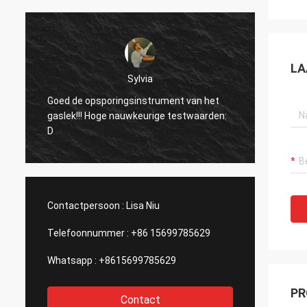
LA
Dora
Hello, gebruikte ik reeds het materiaal in
t van het
een installatie van de
estwaarden:
aluminiumuitsmelting in Mexico en ik werd
verrast door de functie van de
laserapparaat van uw bedrijf.
Contactpersoon :
Lisa Niu
Telefoonnummer :
+86 15699785629
Whatsapp :
+8615699785629
PR
Contact