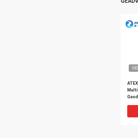
GEADV
VI
ATEX 
Multi
Gasd
Stofb
4500
Zoem