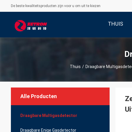
De beste kwaliteitsproducten zijn voor u om uit te kiezen
THUIS
D
Thuis
/
Draagbare Multigasdete
Alle Producten
Ze
Ui
Draagbare Multigasdetector
Draagbare Enige Gasdetector