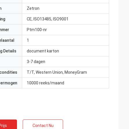
m
Zetron
ing
CE, ISO13485, ISO9001
mmer
Ptm100-nr
elaantal
1
g Details
document karton
3-7 dagen
condities
T/T, Western Union, MoneyGram
 vermogen
10000 reeks/maand
rijs
Contact Nu