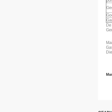
po
Ge
Go
Gar
De 
Gem
Mar
Gas
Die
Mar