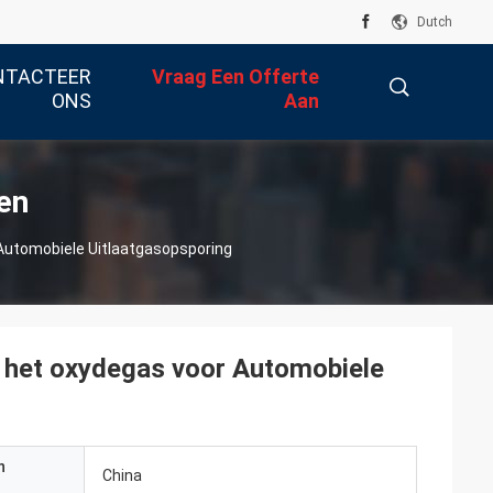
Dutch
NTACTEER
Vraag Een Offerte
ONS
Aan
描
en
Automobiele Uitlaatgasopsporing
述
 het oxydegas voor Automobiele
n
China