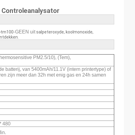
 Controleanalysator
GEEN uit
 ptm100-
salpeteroxyde, koolmonoxide,
ontdekken.
hermosensitive PM2.5/10), (Tem),
de batterij, van 5400mAh/11.1V (intern printertype) of
ren zijn meer dan 32h met enig gas en 24h samen
* 480
in.