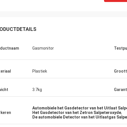
ODUCTDETAILS
oductnaam
Gasmonitor
Testpu
eriaal
Plastiek
Groot
icht
3.7kg
Garant
Automobiele het Gasdetector van het Uitlaat Sal
keren
Het Gasdetector van het Zetron Salpeteroxyde
,
De automobiele Detector van het Uitlaatgas Salp