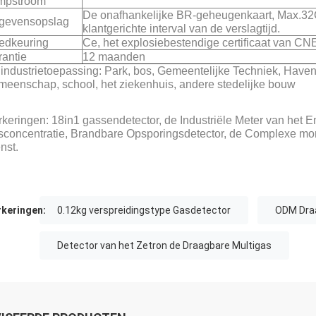
mpstroom
De onafhankelijke BR-geheugenkaart, Max.32G
gevensopslag
klantgerichte interval van de verslagtijd.
edkeuring
Ce, het explosiebestendige certificaat van CN
antie
12 maanden
industrietoepassing: Park, bos, Gemeentelijke Techniek, Have
eenschap, school, het ziekenhuis, andere stedelijke bouw
keringen: 18in1 gassendetector, de Industriële Meter van het Em
concentratie, Brandbare Opsporingsdetector, de Complexe m
nst.
keringen:
0.12kg verspreidingstype Gasdetector
ODM Draa
Detector van het Zetron de Draagbare Multigas