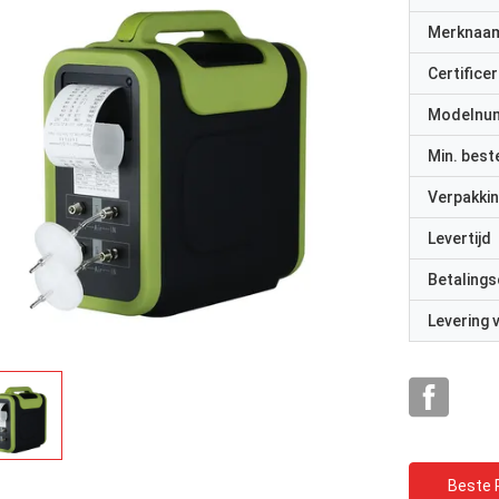
Merknaa
Certificer
Modelnu
Min. best
Verpakkin
Levertijd
Betalings
Levering
Beste P