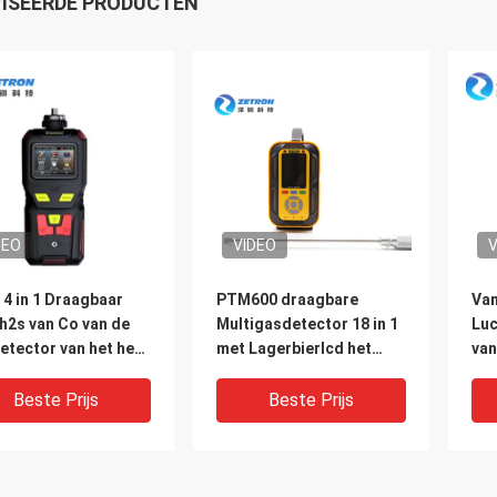
ISEERDE PRODUCTEN
DEO
VIDEO
V
4 in 1 Draagbaar
PTM600 draagbare
Van
h2s van Co van de
Multigasdetector 18 in 1
Luc
etector van het het
met Lagerbierlcd het
van
ewijs van O2 EX
Vertoningsscherm
Dra
mAh de
Ga
Beste Prijs
Beste Prijs
eralarm IP65
PM