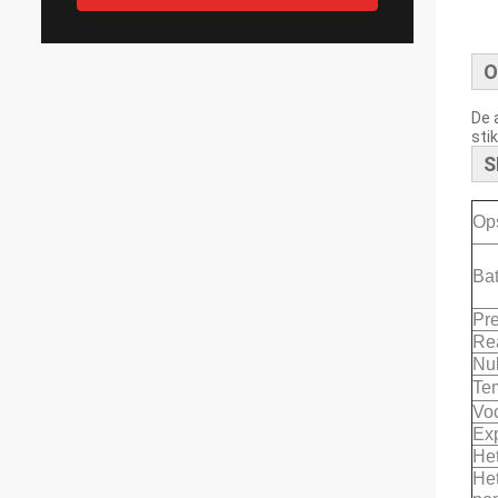
O
De 
sti
S
Op
Bat
Pre
Rea
Nul
Te
Voc
Ex
He
Het