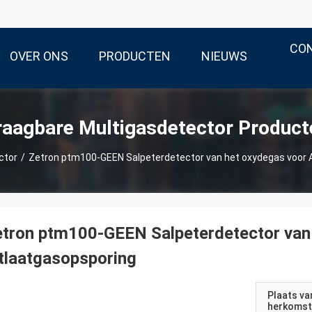
CO
OVER ONS
PRODUCTEN
NIEUWS
raagbare Multigasdetector Product
ctor
/
Zetron ptm100-GEEN Salpeterdetector van het oxydegas voor 
tron ptm100-GEEN Salpeterdetector van
tlaatgasopsporing
Plaats va
herkomst