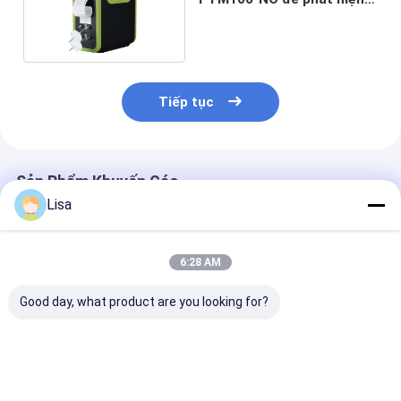
khí thải ô tô
Tiếp tục
Sản Phẩm Khuyến Cáo
Lisa
6:28 AM
Good day, what product are you looking for?
MS600 Máy theo dõi
Máy phát hiện an
Máy dò khí di 
khí cá nhân Khám
toàn cá nhân đa khí
chống cháy nổ
phá CO2, LEL, CO,
MS600 ️ O2, LEL, CO,
Zetron MS500
O2, H2S bằng màn
CO2, Khám sát khí nổ
H₂S/O₂/LEL/C