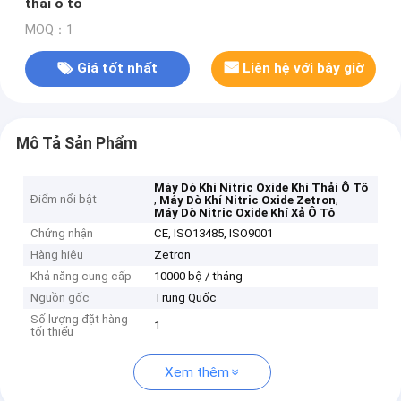
thải ô tô
MOQ：1
Giá tốt nhất
Liên hệ với bây giờ
Mô Tả Sản Phẩm
Máy Dò Khí Nitric Oxide Khí Thải Ô Tô
Điểm nổi bật
,
,
Máy Dò Khí Nitric Oxide Zetron
Máy Dò Nitric Oxide Khí Xả Ô Tô
Chứng nhận
CE, ISO13485, ISO9001
Hàng hiệu
Zetron
Khả năng cung cấp
10000 bộ / tháng
Nguồn gốc
Trung Quốc
Số lượng đặt hàng
1
tối thiểu
Xem thêm