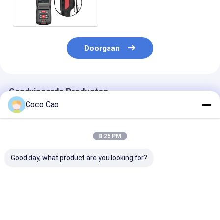
gaslekdetector 0-100%
PPM CE ISO
Doorgaan
Geadviseerde Producten
Coco Cao
8:25 PM
Good day, what product are you looking for?
MS600 Persoonlijke
MS600 Multi-Gas
Zetron MS500
gasmonitor
Persoonlijke
explosiebeste
Detecteer CO2, LEL,
Veiligheidsdetector
draagbare
CO, O2, H2S met
– O₂, LEL, CO, CO₂,
gasdetector ¥
High-Definition
Explosie- en Giftige
H2S/O2/LEL/