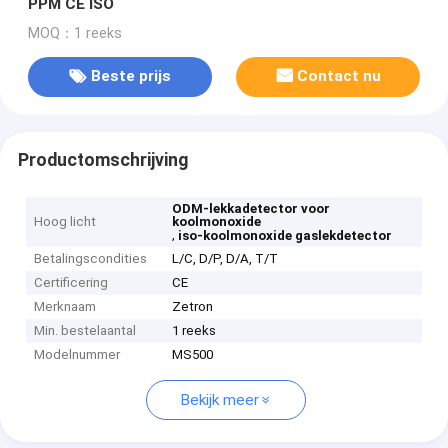
PPM CE ISO
MOQ：1 reeks
Beste prijs
Contact nu
Productomschrijving
ODM-lekkadetector voor
Hoog licht
koolmonoxide
,
iso-koolmonoxide gaslekdetector
Betalingscondities
L/C, D/P, D/A, T/T
Certificering
CE
Merknaam
Zetron
Min. bestelaantal
1 reeks
Modelnummer
MS500
Bekijk meer