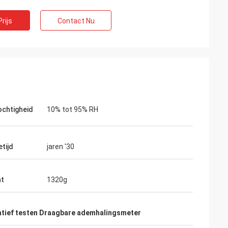
rijs
Contact Nu
chtigheid
10% tot 95% RH
etijd
jaren '30
ht
1320g
atief testen Draagbare ademhalingsmeter