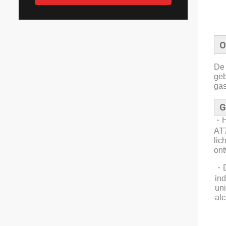
O
De 
geb
gas
G
・
H
AT7
lic
ont
・
in
uni
alc