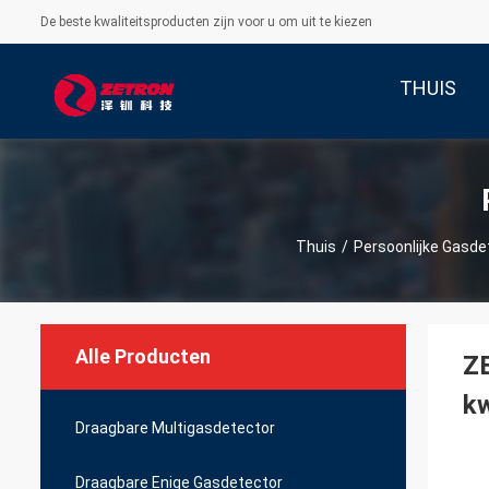
De beste kwaliteitsproducten zijn voor u om uit te kiezen
THUIS
Thuis
/
Persoonlijke Gasde
Alle Producten
Z
kw
Draagbare Multigasdetector
Draagbare Enige Gasdetector