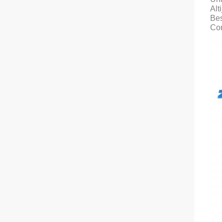
Alt
Bes
Cor