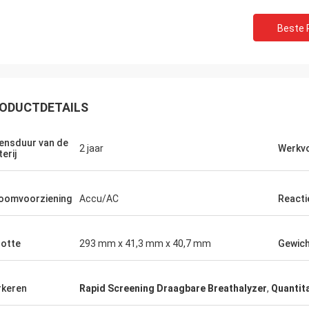
Beste P
ODUCTDETAILS
ensduur van de
2 jaar
Werkvo
erij
oomvoorziening
Accu/AC
Reacti
otte
293 mm x 41,3 mm x 40,7 mm
Gewic
keren
Rapid Screening Draagbare Breathalyzer
,
Quantit