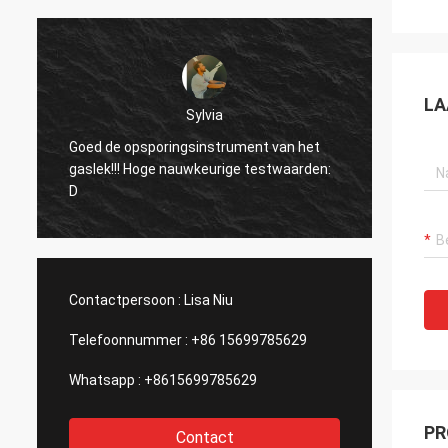
LA
Dora
Hello, gebruikte ik reeds het materiaal in
een installatie van de
aluminiumuitsmelting in Mexico en ik werd
verrast door de functie van de
laserapparaat van uw bedrijf.
Contactpersoon :
Lisa Niu
Telefoonnummer :
+86 15699785629
Whatsapp :
+8615699785629
PR
Contact