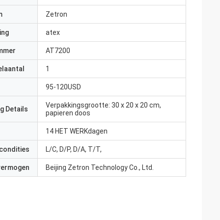
m
Zetron
ing
atex
mmer
AT7200
elaantal
1
95-120USD
Verpakkingsgrootte: 30 x 20 x 20 cm,
g Details
papieren doos
14 HET WERKdagen
condities
L/C, D/P, D/A, T/T,
 vermogen
Beijing Zetron Technology Co., Ltd.