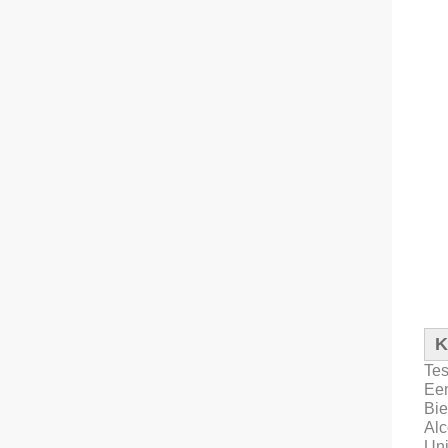
K
Tes
Een
Bie
Alc
Uni