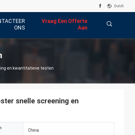
Dutch
NTACTEER
Vraag Een Offerte
ONS
Aan
描
n
ng en kwantitatieve testen
述
er snelle screening en
n
China