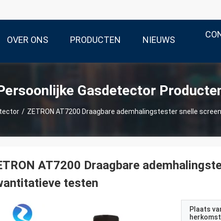
CO
OVER ONS
PRODUCTEN
NIEUWS
Persoonlijke Gasdetector Producte
tector
/
ZETRON AT7200 Draagbare ademhalingstester snelle screeni
ETRON AT7200 Draagbare ademhalingstest
antitatieve testen
Plaats va
herkomst