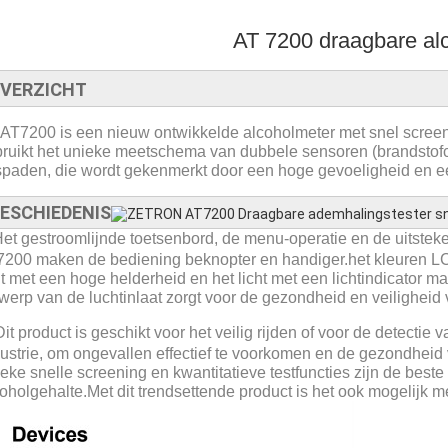
AT 7200 draagbare alc
VERZICHT
AT7200 is een nieuw ontwikkelde alcoholmeter met snel screeni
ruikt het unieke meetschema van dubbele sensoren (brandstofce
paden, die wordt gekenmerkt door een hoge gevoeligheid en een 
ESCHIEDENIS
et gestroomlijnde toetsenbord, de menu-operatie en de uitstek
200 maken de bediening beknopter en handiger.het kleuren LC
ht met een hoge helderheid en het licht met een lichtindicator 
werp van de luchtinlaat zorgt voor de gezondheid en veiligheid
Dit product is geschikt voor het veilig rijden of voor de detectie
dustrie, om ongevallen effectief te voorkomen en de gezondhei
eke snelle screening en kwantitatieve testfuncties zijn de best
oholgehalte.Met dit trendsettende product is het ook mogelijk m