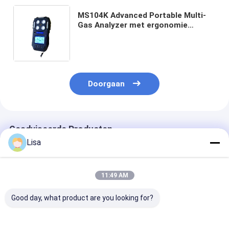
MS104K Advanced Portable Multi-
Gas Analyzer met ergonomie
geïnspireerd door uilen en Type-C
opladen voor olie, chemie en
mijnbouw
Doorgaan
Geadviseerde Producten
Lisa
11:49 AM
Good day, what product are you looking for?