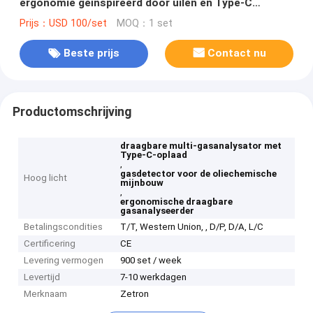
ergonomie geïnspireerd door uilen en Type-C
opladen voor olie, chemie en mijnbouw
Prijs：USD 100/set
MOQ：1 set
Beste prijs
Contact nu
Productomschrijving
draagbare multi-gasanalysator met
Type-C-oplaad
,
gasdetector voor de oliechemische
Hoog licht
mijnbouw
,
ergonomische draagbare
gasanalyseerder
Betalingscondities
T/T, Western Union, , D/P, D/A, L/C
Certificering
CE
Levering vermogen
900 set / week
Levertijd
7-10 werkdagen
Merknaam
Zetron