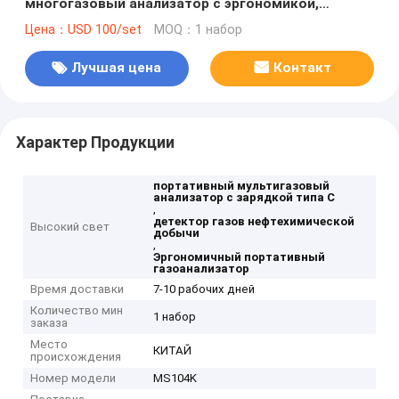
многогазовый анализатор с эргономикой,
вдохновленной совой, и зарядкой типа C для
Цена：USD 100/set
MOQ：1 набор
нефти, химической промышленности и
горнодобывающей промышленности
Лучшая цена
Контакт
Характер Продукции
портативный мультигазовый
анализатор с зарядкой типа C
,
детектор газов нефтехимической
Высокий свет
добычи
,
Эргономичный портативный
газоанализатор
Время доставки
7-10 рабочих дней
Количество мин
1 набор
заказа
Место
КИТАЙ
происхождения
Номер модели
MS104K