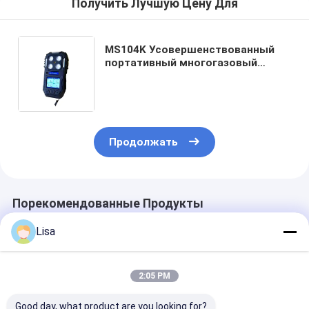
Получить Лучшую Цену Для
MS104K Усовершенствованный
портативный многогазовый
анализатор с эргономикой,
вдохновленной совой, и зарядкой
типа C для нефти, химической
промышленности и
горнодобывающей
промышленности
Продолжать
Порекомендованные Продукты
Lisa
2:05 PM
Good day, what product are you looking for?