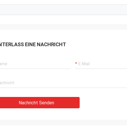
Dora
Sylvia
Hallo, benutzte ich bere
Gaslecksucheinstrument!!! Hohe
in einer Aluminiumschme
 Prüfwerte: D
Mexiko und ich wurde du
von der Laser-Gerät Ihre
NTERLASS EINE NACHRICHT
Nachricht Senden