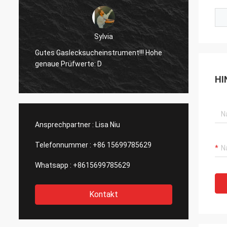
Dora
Hallo, benutzte ich bereits die Ausrüstung
in einer Aluminiumschmelzanlage in
Gutes 
Mexiko und ich wurde durch die Funktion
genaue
von der Laser-Gerät Ihre Firma überrascht.
HI
Ansprechpartner :
Lisa Niu
Telefonnummer :
+86 15699785629
Whatsapp :
+8615699785629
Kontakt