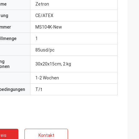
ame
Zetron
erung
CE/ATEX
ummer
MS104K-New
ellmenge
1
85usd/pc
ng
30x20x15cm, 2 kg
ionen
1-2 Wochen
bedingungen
T/t
eis
Kontakt