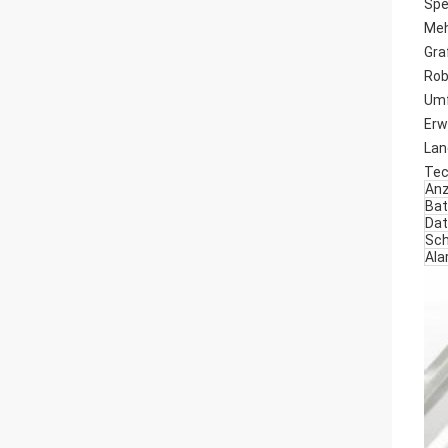
Spe
Meh
Gra
Rob
Umf
Erw
Lan
Tec
Anz
Bat
Dat
Sc
Ala