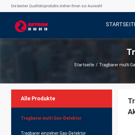
Die besten Qualitätsprodukte stehen Ihnen zur Auswahl
STARTSEIT
Tr
Startseite
/
Tragbarer multi G
Alle Produkte
Tr
Ak
Tragbarer multi Gas-Detektor
Tragbarer einzelner Gas-Detektor