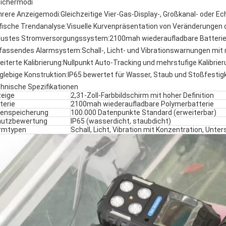
ichermodi
rere Anzeigemodi:
Gleichzeitige Vier-Gas-Display-, Großkanal- oder E
fische Trendanalyse:
Visuelle Kurvenpräsentation von Veränderungen 
ustes Stromversorgungssystem:
2100mah wiederaufladbare Batterie
assendes Alarmsystem:
Schall-, Licht- und Vibrationswarnungen mi
eiterte Kalibrierung:
Nullpunkt Auto-Tracking und mehrstufige Kalibrie
glebige Konstruktion:
IP65 bewertet für Wasser, Staub und Stoßfestigk
hnische Spezifikationen
eige
2,31-Zoll-Farbbildschirm mit hoher Definition
terie
2100mah wiederaufladbare Polymerbatterie
enspeicherung
100.000 Datenpunkte Standard (erweiterbar)
hutzbewertung
IP65 (wasserdicht, staubdicht)
rmtypen
Schall, Licht, Vibration mit Konzentration, Unt