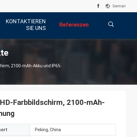
German
KONTAKTIEREN
Referenzen
SIE UNS
kte
描
schirm, 2100-mAh-Akku und IP65-
述
l-HD-Farbbildschirm, 2100-mAh-
chung
sort
Peking, China