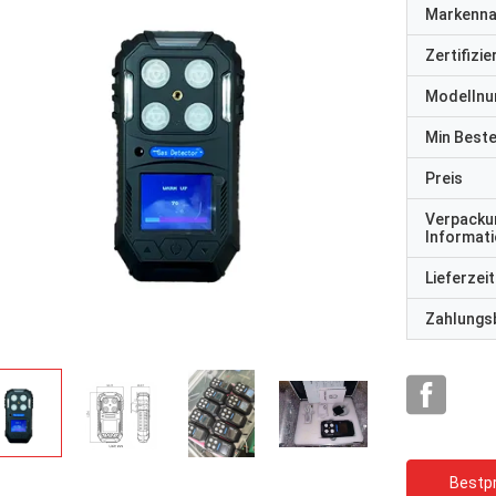
Markenn
Zertifizi
Modelln
Min Best
Preis
Verpacku
Informat
Lieferzeit
Zahlungs
Bestpr