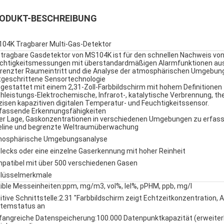
ODUKT-BESCHREIBUNG
04K Tragbarer Multi-Gas-Detektor
 tragbare Gasdetektor von MS104K ist für den schnellen Nachweis vo
chtigkeitsmessungen mit überstandardmäßigen Alarmfunktionen ausgel
renzter Raumeintritt und die Analyse der atmosphärischen Umgebun
tgeschrittene Sensortechnologie
gestattet mit einem 2,31-Zoll-Farbbildschirm mit hohem Definitionen
hleistungs-Elektrochemische, Infrarot-, katalytische Verbrennung, t
zisen kapazitiven digitalen Temperatur- und Feuchtigkeitssensor.
assende Erkennungsfähigkeiten
der Lage, Gaskonzentrationen in verschiedenen Umgebungen zu erfass
eline und begrenzte Weltraumüberwachung
osphärische Umgebungsanalyse
lecks oder eine einzelne Gaserkennung mit hoher Reinheit
patibel mit über 500 verschiedenen Gasen
lüsselmerkmale
xible Messeinheiten:
ppm, mg/m3, vol%, lel%, pPHM, ppb, mg/l
itive Schnittstelle:
2.31 "Farbbildschirm zeigt Echtzeitkonzentration, A
temstatus an
angreiche Datenspeicherung:
100.000 Datenpunktkapazität (erweiter