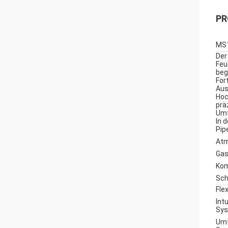
PR
MS1
Der
Feu
beg
For
Aus
Hoc
prä
Umf
In 
Pip
Atm
Gas
Kom
Sch
Fle
Intu
Sys
Umf