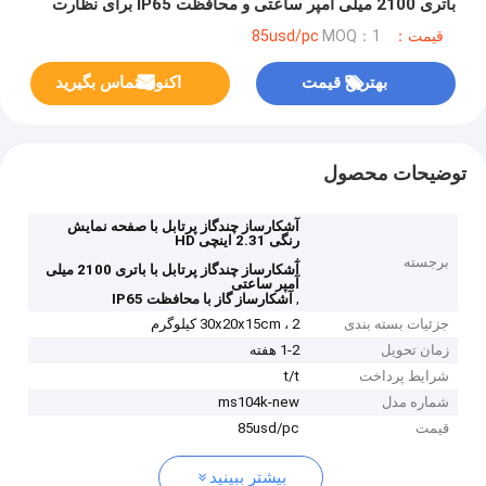
باتری 2100 میلی آمپر ساعتی و محافظت IP65 برای نظارت
بی‌درنگ
قیمت：85usd/pc
MOQ：1
بهترین قیمت
اکنون تماس بگیرید
توضیحات محصول
آشکارساز چندگاز پرتابل با صفحه نمایش
رنگی 2.31 اینچی HD
,
برجسته
آشکارساز چندگاز پرتابل با باتری 2100 میلی
آمپر ساعتی
,
آشکارساز گاز با محافظت IP65
جزئیات بسته بندی
30x20x15cm ، 2 کیلوگرم
زمان تحویل
1-2 هفته
شرایط پرداخت
t/t
شماره مدل
ms104k-new
قیمت
85usd/pc
بیشتر ببینید