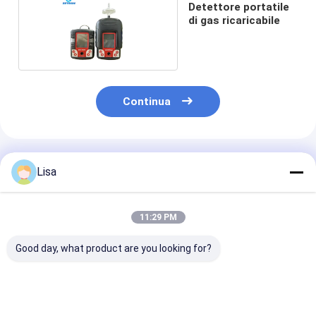
Detettore portatile
di gas ricaricabile
Continua
Prodotti Raccomandati
Lisa
11:29 PM
Good day, what product are you looking for?
MS104K-M
Zetron MS500
MS104K-L Dete
Rilevatore Multi Gas
Portable Dust
di perdite di g