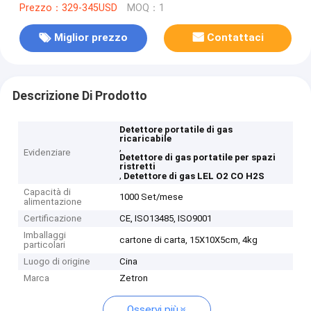
Prezzo：329-345USD
MOQ：1
Miglior prezzo
Contattaci
Descrizione Di Prodotto
Detettore portatile di gas
ricaricabile
,
Evidenziare
Detettore di gas portatile per spazi
ristretti
,
Detettore di gas LEL O2 CO H2S
Capacità di
1000 Set/mese
alimentazione
Certificazione
CE, ISO13485, ISO9001
Imballaggi
cartone di carta, 15X10X5cm, 4kg
particolari
Luogo di origine
Cina
Marca
Zetron
Osservi più