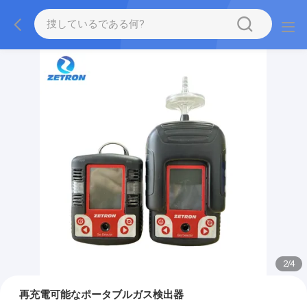
2
/
4
再充電可能なポータブルガス検出器