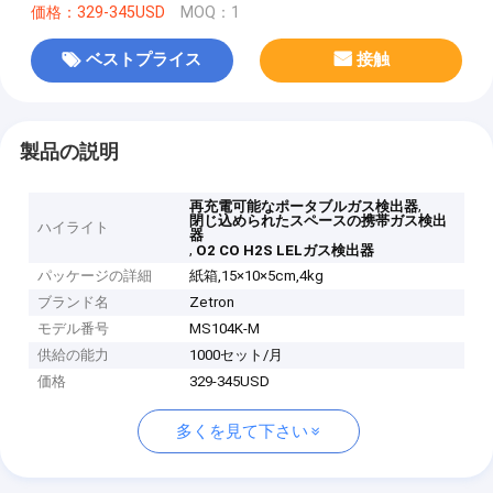
価格：329-345USD
MOQ：1
ベストプライス
接触
製品の説明
,
再充電可能なポータブルガス検出器
閉じ込められたスペースの携帯ガス検出
ハイライト
器
,
O2 CO H2S LELガス検出器
パッケージの詳細
紙箱,15×10×5cm,4kg
ブランド名
Zetron
モデル番号
MS104K-M
供給の能力
1000セット/月
価格
329-345USD
多くを見て下さい