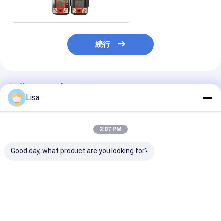
続行
推薦されたプロダクト
Lisa
2:07 PM
Good day, what product are you looking for?
MS104K-M 4 in 1 コン
Zetron MS500
MS104K-L 
パクトマルチガス検知
Portable Dust
天然ガス漏れ探
器
Detector with Laser
Sensor, ATEX
Certified for
ベストプライス
ベストプライス
ベストプラ