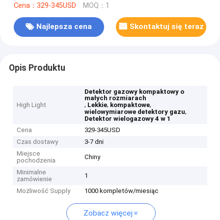
Cena：329-345USD
MOQ：1
Najlepsza cena
Skontaktuj się teraz
Opis Produktu
Detektor gazowy kompaktowy o
małych rozmiarach
,
,
,
High Light
Lekkie
kompaktowe
,
wielowymiarowe detektory gazu
Detektor wielogazowy 4 w 1
Cena
329-345USD
Czas dostawy
3-7 dni
Miejsce
Chiny
pochodzenia
Minimalne
1
zamówienie
Możliwość Supply
1000 kompletów/miesiąc
Zobacz więcej