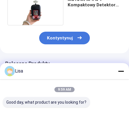
Kompaktowy Detektor
Wielogazowy
Kontyntynuj
Polecane Produkty
Lisa
9:59 AM
Good day, what product are you looking for?
Przenośny detektor
Zetron MS500
MS104K-L
gazu naładowalny
Portable Dust
Wbudowany de
Detector with Laser
wycieku gazu