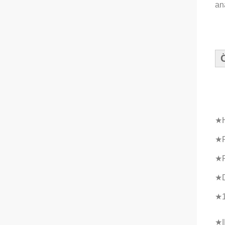
ana
★H
★P
★P
★D
★1
★I