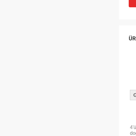
ÜR
4'
do