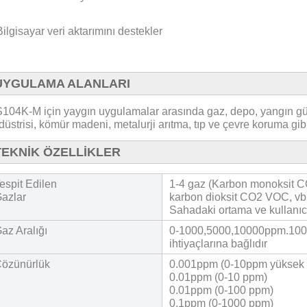
ilgisayar veri aktarımını destekler
UYGULAMA ALANLARI
104K-M için yaygın uygulamalar arasında gaz, depo, yangın güven
düstrisi, kömür madeni, metalurji arıtma, tıp ve çevre koruma gib
TEKNİK ÖZELLİKLER
espit Edilen
1-4 gaz (Karbon monoksit CO
azlar
karbon dioksit CO2 VOC, vb
Sahadaki ortama ve kullanıcı 
az Aralığı
0-1000,5000,10000ppm.100%
ihtiyaçlarına bağlıdır
özünürlük
0.001ppm (0-10ppm yüksek 
0.01ppm (0-10 ppm)
0.01ppm (0-100 ppm)
0.1ppm (0-1000 ppm)