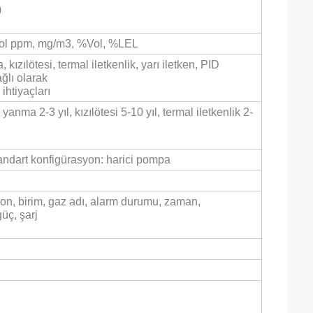
)
/mol ppm, mg/m3, %Vol, %LEL
 kızılötesi, termal iletkenlik, yarı iletken, PID
ğlı olarak
ihtiyaçları
 yanma 2-3 yıl, kızılötesi 5-10 yıl, termal iletkenlik 2-
andart konfigürasyon: harici pompa
n, birim, gaz adı, alarm durumu, zaman,
üç, şarj