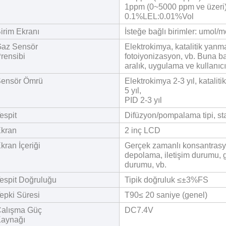
1ppm (0~5000 ppm ve üzeri
0.1%LEL:0.01%Vol
irim Ekranı
İsteğe bağlı birimler: umol
az Sensör
Elektrokimya, katalitik yanma,
rensibi
fotoiyonizasyon, vb. Buna ba
aralık, uygulama ve kullanıcı 
ensör Ömrü
Elektrokimya 2-3 yıl, katalitik
5 yıl,
PID 2-3 yıl
espit
Difüzyon/pompalama tipi, st
kran
2 inç LCD
kran İçeriği
Gerçek zamanlı konsantrasyo
depolama, iletişim durumu, g
durumu, vb.
espit Doğruluğu
Tipik doğruluk ≤±3%FS
epki Süresi
T90≤ 20 saniye (genel)
alışma Güç
DC7.4V
aynağı