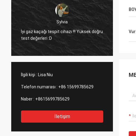
BO
dora
Merhaba, ekipmanı zaten Meksika'daki bir
ksek doğru
alüminyum eritme fabrikasında kullandım
Vur
ve şirketinizin lazer cihazının işlevi beni
şaşırttı.
ME
İlgili kişi :
Lisa Niu
Telefon numarası :
+86 15699785629
Naber :
+8615699785629
İletişim