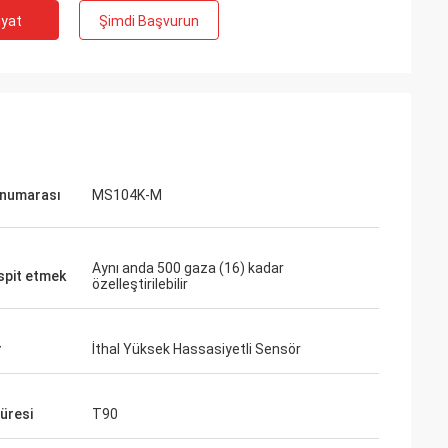
iyat
Şimdi Başvurun
numarası
MS104K-M
Aynı anda 500 gaza (16) kadar
spit etmek
özelleştirilebilir
r
İthal Yüksek Hassasiyetli Sensör
süresi
T90