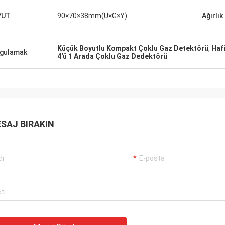
YUT
90×70×38mm(U×G×Y)
Ağırlık
Küçük Boyutlu Kompakt Çoklu Gaz Detektörü
,
Haf
gulamak
4'ü 1 Arada Çoklu Gaz Dedektörü
SAJ BIRAKIN