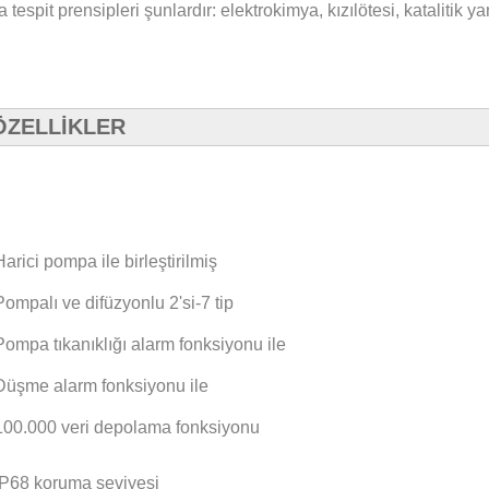
 tespit prensipleri şunlardır: elektrokimya, kızılötesi, katalitik 
ÖZELLİKLER
arici pompa ile birleştirilmiş
ompalı ve difüzyonlu 2'si-7 tip
ompa tıkanıklığı alarm fonksiyonu ile
üşme alarm fonksiyonu ile
00.000 veri depolama fonksiyonu
P68 koruma seviyesi