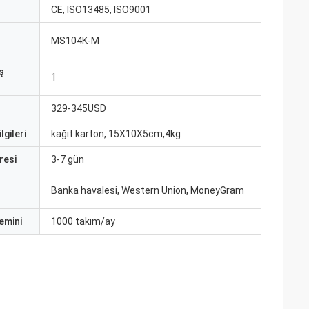
CE, ISO13485, ISO9001
MS104K-M
ş
1
329-345USD
lgileri
kağıt karton, 15X10X5cm,4kg
resi
3-7 gün
Banka havalesi, Western Union, MoneyGram
emini
1000 takım/ay