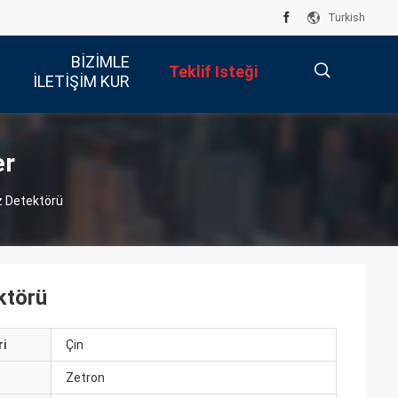
Turkish
BIZIMLE
Teklif Isteği
ILETIŞIM KUR
描
er
z Detektörü
述
ktörü
i
Çin
ı
Zetron