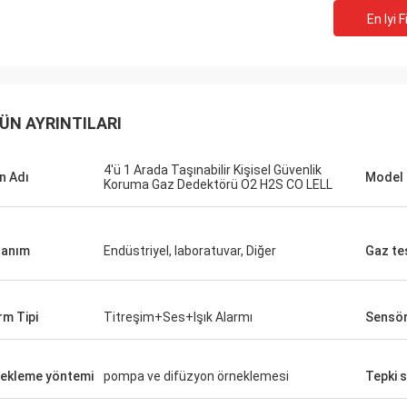
En Iyi F
ÜN AYRINTILARI
4'ü 1 Arada Taşınabilir Kişisel Güvenlik
n Adı
Model 
Koruma Gaz Dedektörü O2 H2S CO LELL
lanım
Endüstriyel, laboratuvar, Diğer
Gaz te
rm Tipi
Titreşim+Ses+Işık Alarmı
Sensö
ekleme yöntemi
pompa ve difüzyon örneklemesi
Tepki 