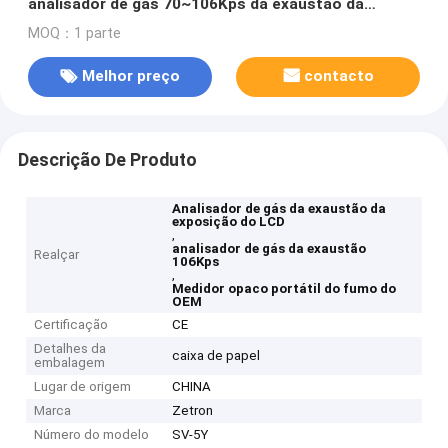
analisador de gás 70~106Kps da exaustão da
exposição do LCD aceita
MOQ：1 parte
Melhor preço
contacto
Descrição De Produto
Analisador de gás da exaustão da
exposição do LCD
,
analisador de gás da exaustão
Realçar
106Kps
,
Medidor opaco portátil do fumo do
OEM
Certificação
CE
Detalhes da
caixa de papel
embalagem
Lugar de origem
CHINA
Marca
Zetron
Número do modelo
SV-5Y