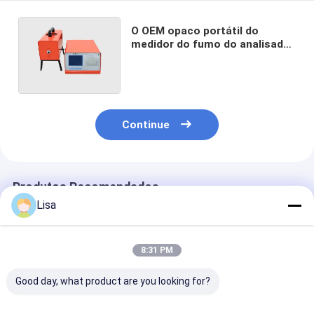
O OEM opaco portátil do
medidor do fumo do analisador
de gás 70~106Kps da exaustão
da exposição do LCD aceita
Continue
Produtos Recomendados
Lisa
8:31 PM
Good day, what product are you looking for?